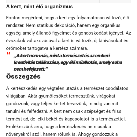
A kert, mint élő organizmus
Fontos megérteni, hogy a kert egy folyamatosan változó, élő
rendszer. Nem statikus dekoráció, hanem egy organikus
egység, amely állandó figyelmet és gondoskodást igényel. Az
évszakok váltakozásával a kert is változik, új kihívásokat és
örömöket tartogatva a kertész számára.
„A kert nem más, mint a természet és az emberi
kreativitás találkozása, egy élő műalkotás, amely soha
nem befejezett.”
Összegzés
A kertészkedés egy végtelen utazás a természet csodálatos
világában. Akár gyümölcsöket termesztünk, virágokat
gondozunk, vagy teljes kertet tervezünk, mindig van mit
tanulni és felfedezni. A kert nem csak szépséget és friss
termést ad, de lelki békét és kapcsolatot is a természettel.
Emlékezzünk arra, hogy a kertészkedés nem csak a
növényekről szól, hanem rólunk is. Ahogy gondozzuk a