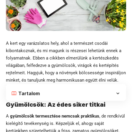
A kert egy varázslatos hely, ahol a természet csodái
kibontakoznak, és mi magunk is részesei lehetünk ennek a
folyamatnak. Ebben a cikkben elmerülünk a kertészkedés
világában, felfedezve a gyümölcsök, virágok és kertépítés
rejtelmeit. Hagyjuk, hogy a növények bölcsessége inspiráljon
minket, és tanuljunk meg harmonikusan együtt élni velük.
Tartalom
Gyümölcsök: Az édes siker titkai
A
gyümölcsök termesztése nemcsak praktikus
, de rendkívül
kielégítő tevékenység is. Képzeljük el, ahogy saját
kertünkben szüretelhetjük a friss, zamatos gyümölcsöket,