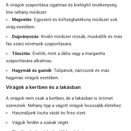
A virágok szaporítása izgalmas és kielégítő tevékenység.
Íme néhány módszer:
Magvetés
: Egyszerű és költséghatékony módszer sok
virág esetében.
Dugványozás
: Kiváló módszer rózsák, muskátlik és más
fás szárú növények szaporítására.
Tőosztás
: Évelők, mint a dália vagy a margaréta
szaporítására alkalmas.
Hagymák és gumók
: Tulipánok, nárciszok és más
hagymás virágok esetében.
Virágok a kertben és a lakásban
A virágok nem csak a kertben, de a lakásban is örömet
szereznek. Néhány tipp a vágott virágok hosszabb életéhez:
Használjunk tiszta vázát és friss vizet.
Vágjuk ferdén a szárak végét.