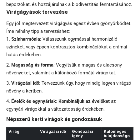
beporzókat, és hozzájárulnak a biodiverzitás fenntartásához.
Virágágyások tervezése
Egy jól megtervezett virágágyás egész évben gyönyörködtet.
Íme néhány tipp a tervezéshez:
Színharmónia
: Válasszunk egymással harmonizáló
színeket, vagy éppen kontrasztos kombinációkat a drámai
hatás érdekében.
Magasság és forma
: Vegyítsük a magas és alacsony
növényeket, valamint a különböző formájú virágokat.
Virágzási idő
: Tervezzünk úgy, hogy mindig legyen virágzó
növény a kertben.
Évelők és egynyáriak
:
Kombináljuk az
évelőket
az
egynyári virágokkal a változatosság érdekében.
Népszerű kerti virágok és gondozásuk
Virág
Virágzási idő
Gondozási
Különleges
igény
tulajdonságo