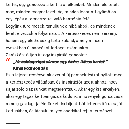
kertet, úgy gondozza a kert is a lelkünket. Minden elültetett
mag, minden megmetszett ág, minden learatott gyümölcs
egy lépés a természettel való harmónia felé.
Legyünk türelmesek, tanuljunk a hibáinkból, és mindenek
felett élvezzük a folyamatot. A kertészkedés nem verseny,
hanem egy élethosszig tartó kaland, amely minden
évszakban új csodákat tartogat számunkra.
Zárásként álljon itt egy inspiráló gondolat:
„Ha boldogságot akarsz egy életre, ültess kertet.”
–
Kínai közmondás
Ez a fejezet reményeink szerint új perspektívákat nyitott meg
a kertészkedés világában, és inspirációt adott ahhoz, hogy
saját zöld oázisunkat megteremtsük. Akár egy kis erkélyen,
akár egy tágas kertben gazdálkodunk, a növények gondozása
mindig gazdagítja életünket. Induljunk hát felfedezőútra saját
kertünkben, és lássuk, milyen csodákat rejt a természet!