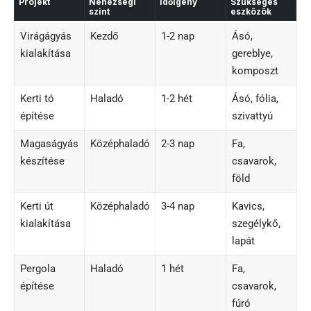
Projekt
Nehézségi
Időigény
Szükséges
szint
eszközök
Virágágyás
Kezdő
1-2 nap
Ásó,
kialakítása
gereblye,
komposzt
Kerti tó
Haladó
1-2 hét
Ásó, fólia,
építése
szivattyú
Magaságyás
Középhaladó
2-3 nap
Fa,
készítése
csavarok,
föld
Kerti út
Középhaladó
3-4 nap
Kavics,
kialakítása
szegélykő,
lapát
Pergola
Haladó
1 hét
Fa,
építése
csavarok,
fúró