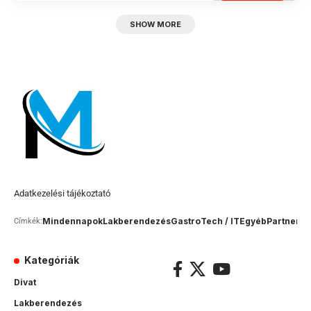
SHOW MORE
Adatkezelési tájékoztató
Mindennapok
Lakberendezés
Gastro
Tech / IT
Egyéb
Partner c
Címkék:
Kategóriák
Divat
Lakberendezés