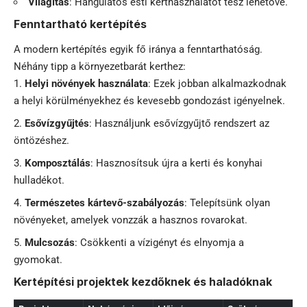
Világítás
: Hangulatos esti kerthasználatot tesz lehetővé.
Fenntartható kertépítés
A modern kertépítés egyik fő iránya a fenntarthatóság.
Néhány tipp a környezetbarát kerthez:
Helyi növények használata
: Ezek jobban alkalmazkodnak
a helyi körülményekhez és kevesebb gondozást igényelnek.
Esővízgyűjtés
: Használjunk esővízgyűjtő rendszert az
öntözéshez.
Komposztálás
: Hasznosítsuk újra a kerti és konyhai
hulladékot.
Természetes kártevő-szabályozás
: Telepítsünk olyan
növényeket, amelyek vonzzák a hasznos rovarokat.
Mulcsozás
: Csökkenti a vízigényt és elnyomja a
gyomokat.
Kertépítési projektek kezdőknek és haladóknak