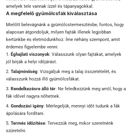
amelyek tele vannak ízzel és tápanyagokkal.
A megfelelő gyümölcsfák kiválasztása
Mielőtt belevágnánk a gyümölcstermesztésbe, fontos, hogy
alaposan átgondoljuk, milyen fajták illenek legjobban
kertünkbe és életmódunkhoz. Íme néhány szempont, amit
érdemes figyelembe venni:
Éghajlati viszonyok
: Válasszunk olyan fajtákat, amelyek
jól bírják a helyi időjárást.
Talajminőség
: Vizsgáljuk meg a talaj összetételét, és
válasszunk hozzá illő gyümölcsfákat.
Rendelkezésre álló tér
: Ne feledkezzünk meg arról, hogy a
fák idővel nagyra nőhetnek.
Gondozási igény
: Mérlegeljük, mennyi időt tudunk a fák
ápolására fordítani.
Termés időzítése
: Tervezzük meg, mikor szeretnénk
szüretelni.