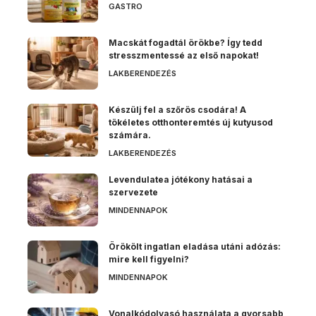
GASTRO
Macskát fogadtál örökbe? Így tedd
stresszmentessé az első napokat!
LAKBERENDEZÉS
Készülj fel a szőrös csodára! A
tökéletes otthonteremtés új kutyusod
számára.
LAKBERENDEZÉS
Levendulatea jótékony hatásai a
szervezete
MINDENNAPOK
Örökölt ingatlan eladása utáni adózás:
mire kell figyelni?
MINDENNAPOK
Vonalkódolvasó használata a gyorsabb