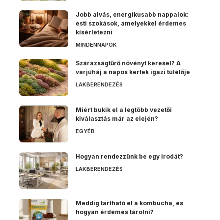
Jobb alvás, energikusabb nappalok:
esti szokások, amelyekkel érdemes
kísérletezni
MINDENNAPOK
Szárazságtűrő növényt keresel? A
varjúháj a napos kertek igazi túlélője
LAKBERENDEZÉS
Miért bukik el a legtöbb vezetői
kiválasztás már az elején?
EGYÉB
Hogyan rendezzünk be egy irodát?
LAKBERENDEZÉS
Meddig tartható el a kombucha, és
hogyan érdemes tárolni?