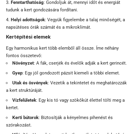
Fenntarthatóság
: Gondoljuk át, mennyi időt és energiát
tudunk a kert gondozására fordítani.
Helyi adottságok
: Vegyük figyelembe a talaj minőségét, a
napsütéses órák számát és a mikroklímát.
Kertépítési elemek
Egy harmonikus kert több elemből áll össze. Íme néhány
fontos összetevő:
Növényzet
: A fák, cserjék és évelők adják a kert gerincét.
Gyep
: Egy jól gondozott pázsit kiemeli a többi elemet.
Utak és ösvények
: Vezetik a tekintetet és meghatározzák
a kert struktúráját.
Vízfelületek
: Egy kis tó vagy szökőkút élettel tölti meg a
kertet.
Kerti bútorok
: Biztosítják a kényelmes pihenést és
szórakozást.