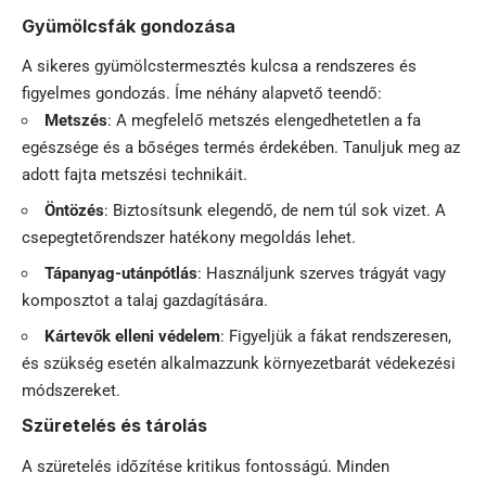
Gyümölcsfák gondozása
A sikeres gyümölcstermesztés kulcsa a rendszeres és
figyelmes gondozás
. Íme néhány alapvető teendő:
Metszés
: A megfelelő metszés elengedhetetlen a fa
egészsége és a bőséges termés érdekében. Tanuljuk meg az
adott fajta metszési technikáit.
Öntözés
: Biztosítsunk elegendő, de nem túl sok vizet. A
csepegtetőrendszer hatékony megoldás lehet.
Tápanyag-utánpótlás
: Használjunk szerves trágyát vagy
komposztot a talaj gazdagítására.
Kártevők elleni védelem
: Figyeljük a fákat rendszeresen,
és szükség esetén alkalmazzunk környezetbarát védekezési
módszereket.
Szüretelés és tárolás
A szüretelés időzítése kritikus fontosságú. Minden