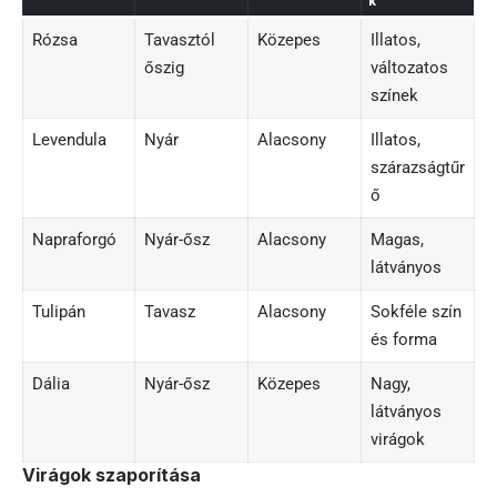
k
Rózsa
Tavasztól
Közepes
Illatos,
őszig
változatos
színek
Levendula
Nyár
Alacsony
Illatos,
szárazságtűr
ő
Napraforgó
Nyár-ősz
Alacsony
Magas,
látványos
Tulipán
Tavasz
Alacsony
Sokféle szín
és forma
Dália
Nyár-ősz
Közepes
Nagy,
látványos
virágok
Virágok szaporítása