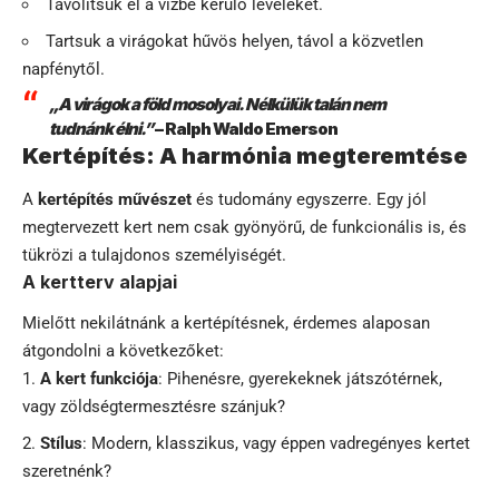
Távolítsuk el a vízbe kerülő leveleket.
Tartsuk a virágokat hűvös helyen, távol a közvetlen
napfénytől.
„A virágok a föld mosolyai. Nélkülük talán nem
tudnánk élni.”
– Ralph Waldo Emerson
Kertépítés: A harmónia megteremtése
A
kertépítés művészet
és tudomány egyszerre. Egy jól
megtervezett kert nem csak gyönyörű, de funkcionális is, és
tükrözi a tulajdonos személyiségét.
A kertterv alapjai
Mielőtt nekilátnánk a kertépítésnek, érdemes alaposan
átgondolni a következőket:
A kert funkciója
: Pihenésre, gyerekeknek játszótérnek,
vagy zöldségtermesztésre szánjuk?
Stílus
: Modern, klasszikus, vagy éppen vadregényes kertet
szeretnénk?