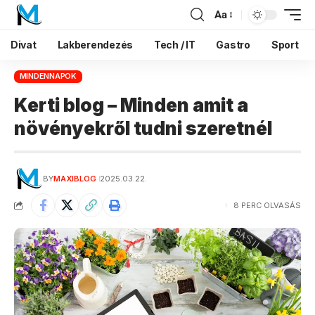
Aa
Divat
Lakberendezés
Tech / IT
Gastro
Sport
MINDENNAPOK
Kerti blog – Minden amit a
növényekről tudni szeretnél
BY
MAXIBLOG
2025.03.22.
8 PERC OLVASÁS