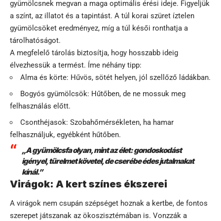
gyümölcsnek megvan a maga optimális érési ideje. Figyeljük
a színt, az illatot és a tapintást. A túl korai szüret íztelen
gyümölcsöket eredményez, míg a túl késői ronthatja a
tárolhatóságot.
A megfelelő tárolás biztosítja, hogy hosszabb ideig
élvezhessük a termést. Íme néhány tipp:
Alma és körte: Hűvös, sötét helyen, jól szellőző ládákban.
Bogyós gyümölcsök: Hűtőben, de ne mossuk meg
felhasználás előtt.
Csonthéjasok: Szobahőmérsékleten, ha hamar
felhasználjuk, egyébként hűtőben.
„A gyümölcsfa olyan, mint az élet: gondoskodást
igényel, türelmet követel, de cserébe édes jutalmakat
kínál.”
Virágok: A kert színes ékszerei
A virágok nem csupán szépséget hoznak a kertbe, de fontos
szerepet játszanak az ökoszisztémában is. Vonzzák a