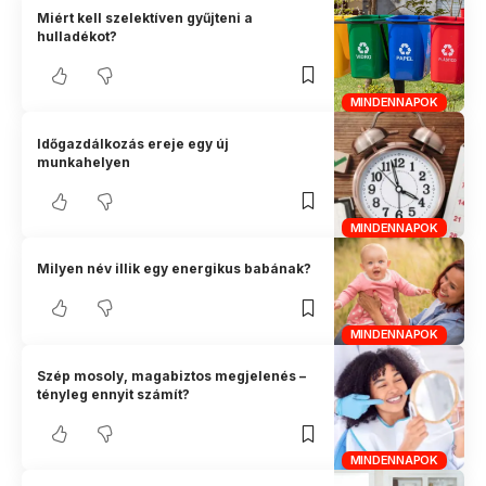
Miért kell szelektíven gyűjteni a
hulladékot?
MINDENNAPOK
Időgazdálkozás ereje egy új
munkahelyen
MINDENNAPOK
Milyen név illik egy energikus babának?
MINDENNAPOK
Szép mosoly, magabiztos megjelenés –
tényleg ennyit számít?
MINDENNAPOK