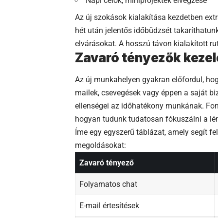
Napi célok, miniprojektek elvégzése
Az új szokások kialakítása kezdetben extr
hét után jelentős időbüdzsét takaríthatun
elvárásokat. A hosszú távon kialakított ru
Zavaró tényezők kezel
Az új munkahelyen gyakran előfordul, hog
mailek, csevegések vagy éppen a saját b
ellenségei az időhatékony munkának. Font
hogyan tudunk tudatosan fókuszálni a lé
Íme egy egyszerű táblázat, amely segít fe
megoldásokat:
Zavaró tényező
Folyamatos chat
E-mail értesítések