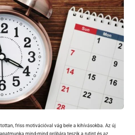
ttan, friss motivációval vág bele a kihívásokba. Az új
csapatmunka mind-mind próbára teszik a rutint és az