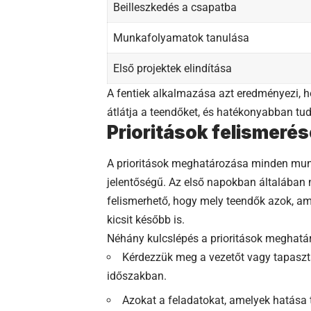
Beilleszkedés a csapatba
Munkafolyamatok tanulása
Első projektek elindítása
A fentiek alkalmazása azt eredményezi, h
átlátja a teendőket, és hatékonyabban tud 
Prioritások felismeré
A prioritások meghatározása minden munk
jelentőségű. Az első napokban általában 
felismerhető, hogy mely teendők azok, a
kicsit később is.
Néhány kulcslépés a prioritások meghatá
Kérdezzük meg a vezetőt vagy tapasztal
időszakban.
Azokat a feladatokat, amelyek hatása t