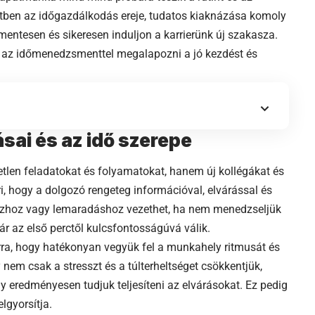
ben az időgazdálkodás ereje, tudatos kiaknázása komoly
mentesen és sikeresen induljon a karrierünk új szakasza.
 az időmenedzsmenttel megalapozni a jó kezdést és
sai és az idő szerepe
len feladatokat és folyamatokat, hanem új kollégákat és
ri, hogy a dolgozó rengeteg információval, elvárással és
szhoz vagy lemaradáshoz vezethet, ha nem menedzseljük
ár az első perctől kulcsfontosságúvá válik.
rra, hogy hatékonyan vegyük fel a munkahely ritmusát és
nem csak a stresszt és a túlterheltséget csökkentjük,
y eredményesen tudjuk teljesíteni az elvárásokat. Ez pedig
elgyorsítja.