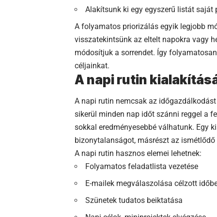
Alakítsunk ki egy egyszerű listát saját 
A folyamatos priorizálás egyik legjobb m
visszatekintsünk az eltelt napokra vagy h
módosítjuk a sorrendet. Így folyamatosan 
céljainkat.
A napi rutin kialakítás
A napi rutin nemcsak az időgazdálkodást se
sikerül minden nap időt szánni reggel a f
sokkal eredményesebbé válhatunk. Egy kia
bizonytalanságot, másrészt az ismétlődő 
A napi rutin hasznos elemei lehetnek:
Folyamatos feladatlista vezetése
E-mailek megválaszolása célzott időb
Szünetek tudatos beiktatása