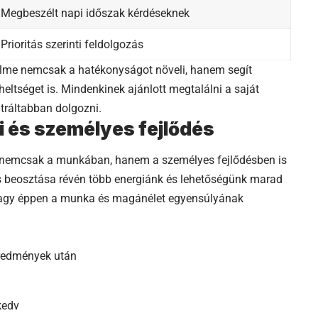
Megbeszélt napi időszak kérdéseknek
Prioritás szerinti feldolgozás
elme nemcsak a hatékonyságot növeli, hanem segít
rheltséget is. Mindenkinek ajánlott megtalálni a saját
tráltabban dolgozni.
i és személyes fejlődés
 nemcsak a munkában, hanem a személyes fejlődésben is
s beosztása révén több energiánk és lehetőségünk marad
a vagy éppen a munka és magánélet egyensúlyának
eredmények után
kedv