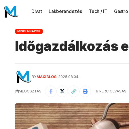
Divat
Lakberendezés
Tech / IT
Gastro
MINDENNAPOK
Időgazdálkozás e
BY
MAXIBLOG
2025.08.04.
MEGOSZTÁS
6 PERC OLVASÁS