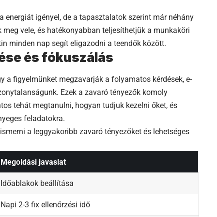
a energiát igényel, de a tapasztalatok szerint már néhány
k meg vele, és hatékonyabban teljesíthetjük a munkaköri
tin minden nap segít eligazodni a teendők között.
ése és fókuszálás
y a figyelmünket megzavarják a folyamatos kérdések, e-
izonytalanságunk. Ezek a zavaró tényezők komoly
os tehát megtanulni, hogyan tudjuk kezelni őket, és
nyeges feladatokra.
lismerni a leggyakoribb zavaró tényezőket és lehetséges
Megoldási javaslat
Időablakok beállítása
Napi 2-3 fix ellenőrzési idő