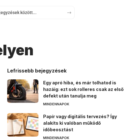
elyen
Lefrissebb bejegyzések
Egy apró hiba, és már tolhatod is
hazáig: ezt sok rolleres csak az első
defekt után tanulja meg
MINDENNAPOK
Papír vagy digitális tervezés? Így
alakíts ki valóban működő
időbeosztást
MINDENNAPOK