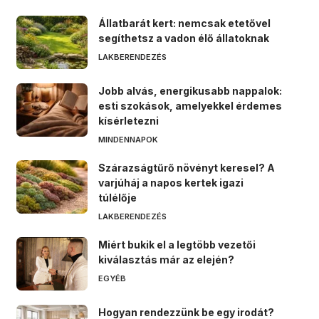
Állatbarát kert: nemcsak etetővel
segíthetsz a vadon élő állatoknak
LAKBERENDEZÉS
Jobb alvás, energikusabb nappalok:
esti szokások, amelyekkel érdemes
kísérletezni
MINDENNAPOK
Szárazságtűrő növényt keresel? A
varjúháj a napos kertek igazi
túlélője
LAKBERENDEZÉS
Miért bukik el a legtöbb vezetői
kiválasztás már az elején?
EGYÉB
Hogyan rendezzünk be egy irodát?