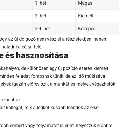
1. hét
Magas
2. hét
Kiemelt
3-4. hét
Közepes
ogy az új dolgozó nem vész el a részletekben, hanem
haladni a céljai felé.
se és hasznosítása
ahelyen, de különösen egy új pozíció esetén kiemelt
minden feladat fontosnak tűnik, de az idő múlásával
melyek igazán előreviszik a munkát és melyek végezhetők
rozásához:
t kollégát, mik a legkritikusabb teendők az első
öbb embert vagy folyamatot is érint, helyezzük előbbre.