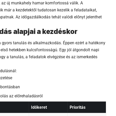
t, az új munkahely hamar komfortossá válik. A
ik már a kezdetektől tudatosan kezelik a feladataikat,
patnak. Az időgazdálkodás tehát valódi előnyt jelenthet
ás alapjai a kezdéskor
 gyors tanulás és alkalmazkodás. Éppen ezért a hatékony
 első hetekben kulcsfontosságú. Egy jól átgondolt napi
hogy a tanulás, a feladatok elvégzése és az ismerkedés
ndulásnál:
ezetése
ti bontásban
olás az előrehaladásról
Időkeret
Prioritás