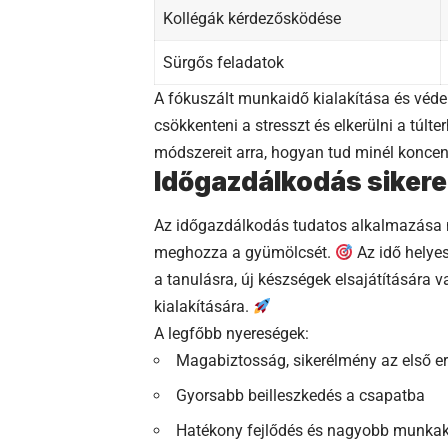
Kollégák kérdezősködése
Sürgős feladatok
A fókuszált munkaidő kialakítása és véd
csökkenteni a stresszt és elkerülni a túlte
módszereit arra, hogyan tud minél koncen
Időgazdálkodás sikere
Az időgazdálkodás tudatos alkalmazása
meghozza a gyümölcsét.
Az idő helye
a tanulásra, új készségek elsajátításár
kialakítására.
A legfőbb nyereségek:
Magabiztosság, sikerélmény az első 
Gyorsabb beilleszkedés a csapatba
Hatékony fejlődés és nagyobb munka