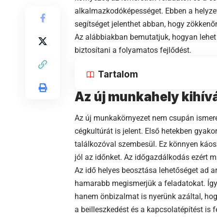
alkalmazkodóképességet. Ebben a helyzet
segítséget jelenthet abban, hogy zökkenő
Az alábbiakban bemutatjuk, hogyan lehet
biztosítani a folyamatos fejlődést.
Tartalom
Az új munkahely kihívá
Az új munkakörnyezet nem csupán ismeret
cégkultúrát is jelent. Első hetekben gyako
találkozóval szembesül. Ez könnyen káo
jól az időnket. Az időgazdálkodás ezért m
Az idő helyes beosztása lehetőséget ad a
hamarabb megismerjük a feladatokat. Így 
hanem önbizalmat is nyerünk azáltal, hog
a beilleszkedést és a kapcsolatépítést is f