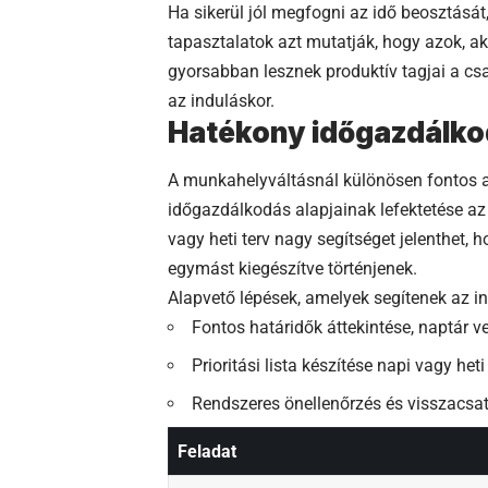
Ha sikerül jól megfogni az idő beosztásá
tapasztalatok azt mutatják, hogy azok, ak
gyorsabban lesznek produktív tagjai a csa
az induláskor.
Hatékony időgazdálkod
A munkahelyváltásnál különösen fontos a
időgazdálkodás alapjainak lefektetése az
vagy heti terv nagy segítséget jelenthet, 
egymást kiegészítve történjenek.
Alapvető lépések, amelyek segítenek az i
Fontos határidők áttekintése, naptár v
Prioritási lista készítése napi vagy he
Rendszeres önellenőrzés és visszacsat
Feladat