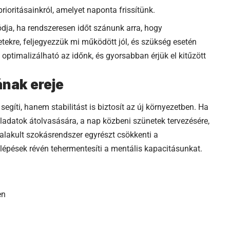
prioritásainkról, amelyet naponta frissítünk.
ódja, ha rendszeresen időt szánunk arra, hogy
etekre, feljegyezzük mi működött jól, és szükség esetén
optimalizálható az időnk, és gyorsabban érjük el kitűzött
ának ereje
gíti, hanem stabilitást is biztosít az új környezetben. Ha
eladatok átolvasására, a nap közbeni szünetek tervezésére,
lakult szokásrendszer egyrészt csökkenti a
lépések révén tehermentesíti a mentális kapacitásunkat.
en