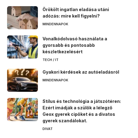
Örökölt ingatlan eladása utáni
adózás: mire kell figyelni?
MINDENNAPOK
Vonalkódolvasó használata a
gyorsabb és pontosabb
készletkezelésért
TECH / IT
Gyakori kérdések az autóeladásról
MINDENNAPOK
Stílus és technológia a játszótéren:
Ezért imádják a szülők a lélegző
Geox gyerek cipőket és a divatos
gyerek szandálokat.
DIVAT