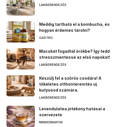
LAKBERENDEZÉS
Meddig tartható el a kombucha, és
hogyan érdemes tárolni?
GASTRO
Macskát fogadtál örökbe? Így tedd
stresszmentessé az első napokat!
LAKBERENDEZÉS
Készülj fel a szőrös csodára! A
tökéletes otthonteremtés új
kutyusod számára.
LAKBERENDEZÉS
Levendulatea jótékony hatásai a
szervezete
MINDENNAPOK