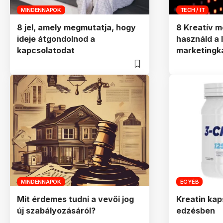
MINDENNAPOK
TECH / IT
8 jel, amely megmutatja, hogy
8 Kreatív 
ideje átgondolnod a
használd a 
kapcsolatodat
marketing
MINDENNAPOK
EGYÉB
Mit érdemes tudni a vevői jog
Kreatin kap
új szabályozásáról?
edzésben