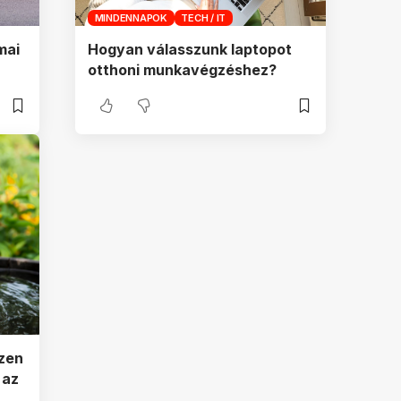
MINDENNAPOK
TECH / IT
mai
Hogyan válasszunk laptopot
otthoni munkavégzéshez?
ezen
 az