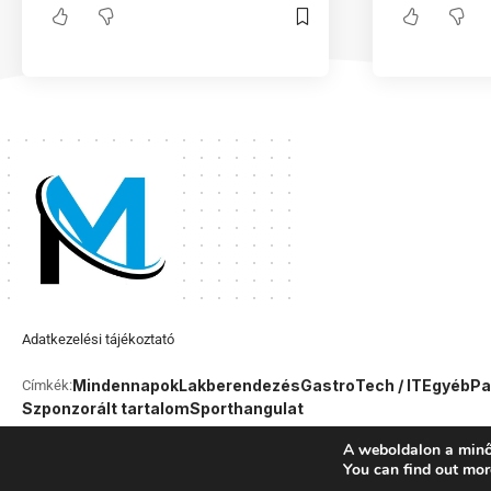
Adatkezelési tájékoztató
Mindennapok
Lakberendezés
Gastro
Tech / IT
Egyéb
Pa
Címkék:
Szponzorált tartalom
Sport
hangulat
A weboldalon a minő
You can find out mor