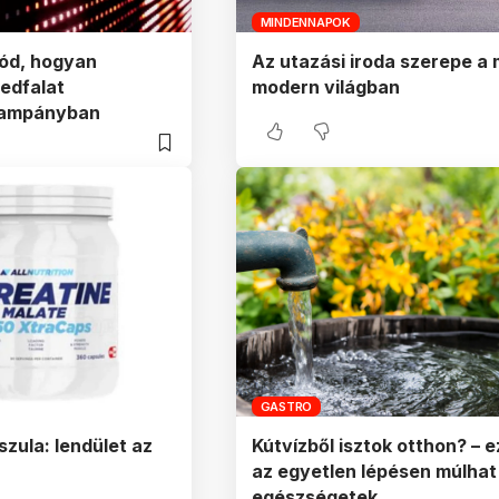
MINDENNAPOK
mód, hogyan
Az utazási iroda szerepe a 
ledfalat
modern világban
kampányban
GASTRO
szula: lendület az
Kútvízből isztok otthon? – 
az egyetlen lépésen múlhat
egészségetek