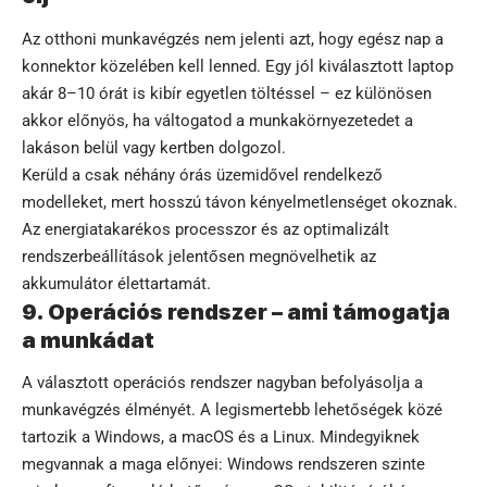
Az otthoni munkavégzés nem jelenti azt, hogy egész nap a
konnektor közelében kell lenned. Egy jól kiválasztott laptop
akár 8–10 órát is kibír egyetlen töltéssel – ez különösen
akkor előnyös, ha váltogatod a munkakörnyezetedet a
lakáson belül vagy kertben dolgozol.
Kerüld a csak néhány órás üzemidővel rendelkező
modelleket, mert hosszú távon kényelmetlenséget okoznak.
Az energiatakarékos processzor és az optimalizált
rendszerbeállítások jelentősen megnövelhetik az
akkumulátor élettartamát.
9. Operációs rendszer – ami támogatja
a munkádat
A választott operációs rendszer nagyban befolyásolja a
munkavégzés élményét. A legismertebb lehetőségek közé
tartozik a Windows, a macOS és a Linux. Mindegyiknek
megvannak a maga előnyei: Windows rendszeren szinte