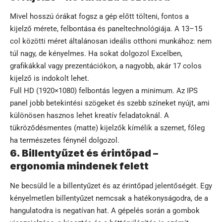
Mivel hosszú órákat fogsz a gép előtt tölteni, fontos a
kijelző mérete, felbontása és paneltechnológiája. A 13–15
col közötti méret általánosan ideális otthoni munkához: nem
túl nagy, de kényelmes. Ha sokat dolgozol Excelben,
grafikákkal vagy prezentációkon, a nagyobb, akár 17 colos
kijelző is indokolt lehet.
Full HD (1920×1080) felbontás legyen a minimum. Az IPS
panel jobb betekintési szögeket és szebb színeket nyújt, ami
különösen hasznos lehet kreatív feladatoknál. A
tükröződésmentes (matte) kijelzők kímélik a szemet, főleg
ha természetes fénynél dolgozol.
6. Billentyűzet és érintőpad –
ergonomia mindenek felett
Ne becsüld le a billentyűzet és az érintőpad jelentőségét. Egy
kényelmetlen billentyűzet nemcsak a hatékonyságodra, de a
hangulatodra is negatívan hat. A gépelés során a gombok