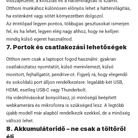
visszajelzése, a kiosztás és a háttérvilágítás is számít.
Otthoni munkához különösen előnyös lehet a háttérvilágítás,
ha esténként vagy sötét környezetben dolgozol.
Az érintőpad legyen pontos, többujjas gesztusokat ismerjen
fel, és ha lehet, legyen elég nagy ahhoz, hogy ne kelljen
mindig külső egeret használnod.
7. Portok és csatlakozási lehetőségek
Otthon nem csak a laptopot fogod használni: gyakran
csatlakoztatsz nyomtatót, külső merevlemezt, külső
monitort, fejhallgatót, pendrive-ot. Figyelj rá, hogy elegendő
és sokoldalú port álljon rendelkezésre: legalább két USB,
HDMI, esetleg USB-C vagy Thunderbolt.
Ha videóhívásokat bonyolítasz, jó minőségű beépített
webkamerára és mikrofonra is szükséged lesz. A legtöbb
újabb modell már alapból rendelkezik ezekkel, de a minőség
változó lehet.
8. Akkumulátoridő – ne csak a töltőről
élj