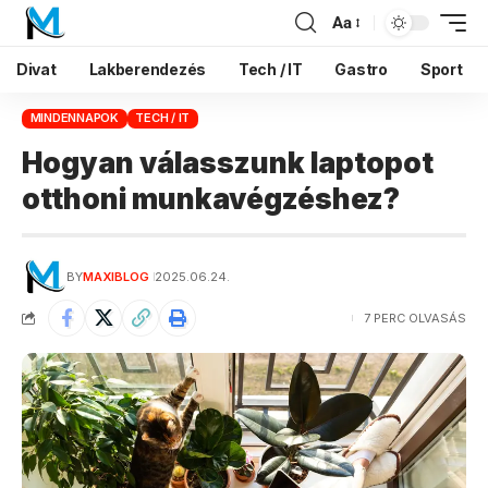
Aa
Divat
Lakberendezés
Tech / IT
Gastro
Sport
MINDENNAPOK
TECH / IT
Hogyan válasszunk laptopot
otthoni munkavégzéshez?
BY
MAXIBLOG
2025.06.24.
7 PERC OLVASÁS