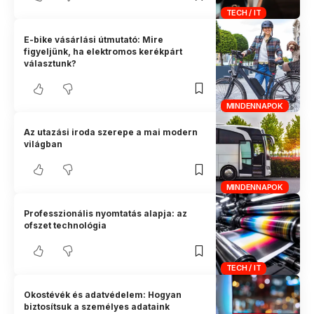
TECH / IT
E-bike vásárlási útmutató: Mire
figyeljünk, ha elektromos kerékpárt
választunk?
MINDENNAPOK
Az utazási iroda szerepe a mai modern
világban
MINDENNAPOK
Professzionális nyomtatás alapja: az
ofszet technológia
TECH / IT
Okostévék és adatvédelem: Hogyan
biztosítsuk a személyes adataink