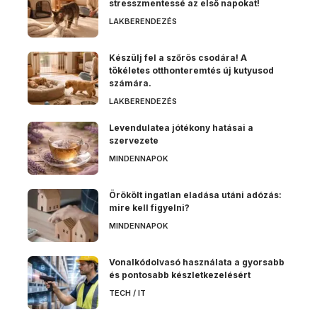
stresszmentessé az első napokat!
LAKBERENDEZÉS
Készülj fel a szőrös csodára! A
tökéletes otthonteremtés új kutyusod
számára.
LAKBERENDEZÉS
Levendulatea jótékony hatásai a
szervezete
MINDENNAPOK
Örökölt ingatlan eladása utáni adózás:
mire kell figyelni?
MINDENNAPOK
Vonalkódolvasó használata a gyorsabb
és pontosabb készletkezelésért
TECH / IT