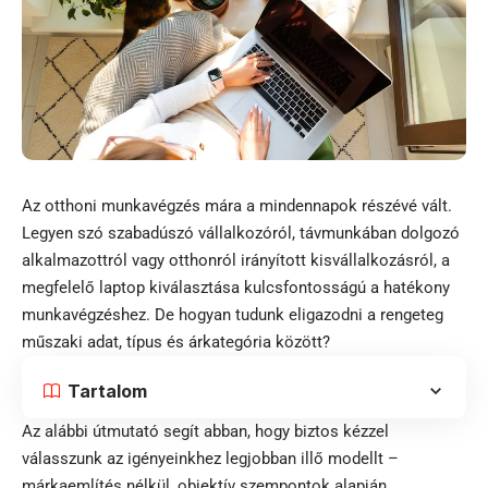
Az otthoni munkavégzés mára a mindennapok részévé vált.
Legyen szó szabadúszó vállalkozóról, távmunkában dolgozó
alkalmazottról vagy otthonról irányított kisvállalkozásról, a
megfelelő laptop kiválasztása kulcsfontosságú a hatékony
munkavégzéshez. De hogyan tudunk eligazodni a rengeteg
műszaki adat, típus és árkategória között?
Tartalom
Az alábbi útmutató segít abban, hogy biztos kézzel
válasszunk az igényeinkhez legjobban illő modellt –
márkaemlítés nélkül, objektív szempontok alapján.