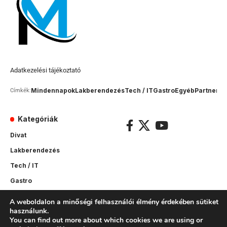
Adatkezelési tájékoztató
Mindennapok
Lakberendezés
Tech / IT
Gastro
Egyéb
Partner c
Címkék:
Kategóriák
Divat
Lakberendezés
Tech / IT
Gastro
Sport
A weboldalon a minőségi felhasználói élmény érdekében sütiket
használunk.
Mindennapok
You can find out more about which cookies we are using or
Egyéb