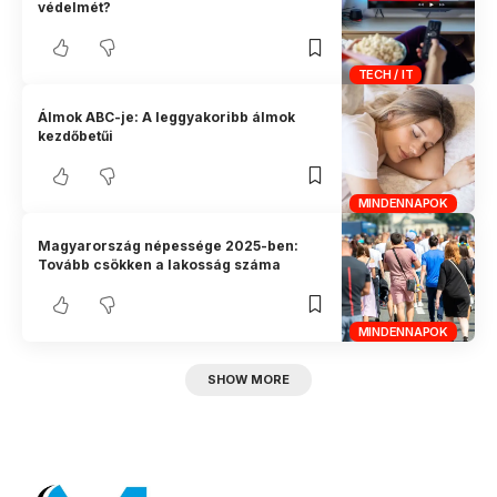
védelmét?
TECH / IT
Álmok ABC-je: A leggyakoribb álmok
kezdőbetűi
MINDENNAPOK
Magyarország népessége 2025-ben:
Tovább csökken a lakosság száma
MINDENNAPOK
SHOW MORE