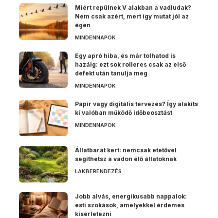
Miért repülnek V alakban a vadludak?
Nem csak azért, mert így mutat jól az
égen
MINDENNAPOK
Egy apró hiba, és már tolhatod is
hazáig: ezt sok rolleres csak az első
defekt után tanulja meg
MINDENNAPOK
Papír vagy digitális tervezés? Így alakíts
ki valóban működő időbeosztást
MINDENNAPOK
Állatbarát kert: nemcsak etetővel
segíthetsz a vadon élő állatoknak
LAKBERENDEZÉS
Jobb alvás, energikusabb nappalok:
esti szokások, amelyekkel érdemes
kísérletezni