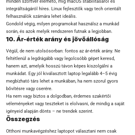
minden szoftver elérhető, míg macOS stabilitásáról és
integráltságáról híres. Linux fejlesztők vagy tech orientált
felhasználók számára lehet ideális.
Gondold végig, milyen programokat használsz a munkád
során, és azok melyik rendszeren futnak a legjobban.
10. Ár-érték arány és jövőállóság
Végül, de nem utolsósorban: fontos az ár-érték arány. Ne
feltétlenül a legdrágább vagy legolcsóbb gépet keresd,
hanem azt, amelyik hosszú távon képes kiszolgálni a
munkádat. Egy jól kiválasztott laptop legalább 4–5 évig
megbízható társ lehet a munkában, ha nem szorul gyors
bővítésre vagy cserére.
Ha nem vagy biztos a dolgodban, érdemes szakértői
véleményeket vagy teszteket is elolvasni, de mindig a saját
igényeid alapján dönts – ne trendek szerint.
Összegzés
Otthoni munkavégzéshez laptopot választani nem csak