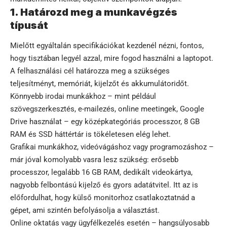
1. Határozd meg a munkavégzés
típusát
Mielőtt egyáltalán specifikációkat kezdenél nézni, fontos,
hogy tisztában legyél azzal, mire fogod használni a laptopot.
A felhasználási cél határozza meg a szükséges
teljesítményt, memóriát, kijelzőt és akkumulátoridőt.
Könnyebb irodai munkákhoz – mint például
szövegszerkesztés, e-mailezés, online meetingek, Google
Drive használat – egy középkategóriás processzor, 8 GB
RAM és SSD háttértár is tökéletesen elég lehet.
Grafikai munkákhoz, videóvágáshoz vagy programozáshoz –
már jóval komolyabb vasra lesz szükség: erősebb
processzor, legalább 16 GB RAM, dedikált videokártya,
nagyobb felbontású kijelző és gyors adatátvitel. Itt az is
előfordulhat, hogy külső monitorhoz csatlakoztatnád a
gépet, ami szintén befolyásolja a választást.
Online oktatás vagy ügyfélkezelés esetén – hangsúlyosabb