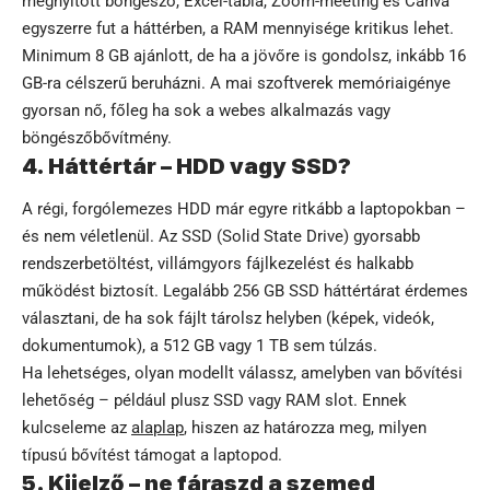
megnyitott böngésző, Excel-tábla, Zoom-meeting és Canva
egyszerre fut a háttérben, a RAM mennyisége kritikus lehet.
Minimum 8 GB ajánlott, de ha a jövőre is gondolsz, inkább 16
GB-ra célszerű beruházni. A mai szoftverek memóriaigénye
gyorsan nő, főleg ha sok a webes alkalmazás vagy
böngészőbővítmény.
4. Háttértár – HDD vagy SSD?
A régi, forgólemezes HDD már egyre ritkább a laptopokban –
és nem véletlenül. Az SSD (Solid State Drive) gyorsabb
rendszerbetöltést, villámgyors fájlkezelést és halkabb
működést biztosít. Legalább 256 GB SSD háttértárat érdemes
választani, de ha sok fájlt tárolsz helyben (képek, videók,
dokumentumok), a 512 GB vagy 1 TB sem túlzás.
Ha lehetséges, olyan modellt válassz, amelyben van bővítési
lehetőség – például plusz SSD vagy RAM slot. Ennek
kulcseleme az
alaplap
, hiszen az határozza meg, milyen
típusú bővítést támogat a laptopod.
5. Kijelző – ne fáraszd a szemed