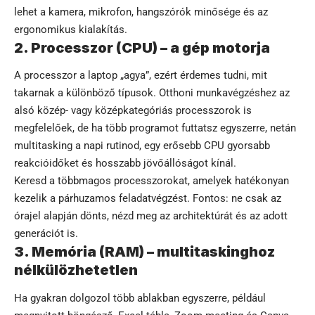
lehet a kamera, mikrofon, hangszórók minősége és az
ergonomikus kialakítás.
2. Processzor (CPU) – a gép motorja
A processzor a laptop „agya”, ezért érdemes tudni, mit
takarnak a különböző típusok. Otthoni munkavégzéshez az
alsó közép- vagy középkategóriás processzorok is
megfelelőek, de ha több programot futtatsz egyszerre, netán
multitasking a napi rutinod, egy erősebb CPU gyorsabb
reakcióidőket és hosszabb jövőállóságot kínál.
Keresd a többmagos processzorokat, amelyek hatékonyan
kezelik a párhuzamos feladatvégzést. Fontos: ne csak az
órajel alapján dönts, nézd meg az architektúrát és az adott
generációt is.
3. Memória (RAM) – multitaskinghoz
nélkülözhetetlen
Ha gyakran dolgozol több ablakban egyszerre, például