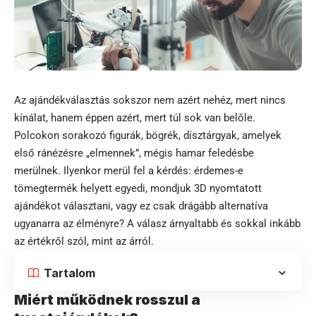
Az ajándékválasztás sokszor nem azért nehéz, mert nincs
kínálat, hanem éppen azért, mert túl sok van belőle.
Polcokon sorakozó figurák, bögrék, dísztárgyak, amelyek
első ránézésre „elmennek”, mégis hamar feledésbe
merülnek. Ilyenkor merül fel a kérdés: érdemes-e
tömegtermék helyett egyedi, mondjuk 3D nyomtatott
ajándékot választani, vagy ez csak drágább alternatíva
ugyanarra az élményre? A válasz árnyaltabb és sokkal inkább
az értékről szól, mint az árról.
Tartalom
Miért működnek rosszul a