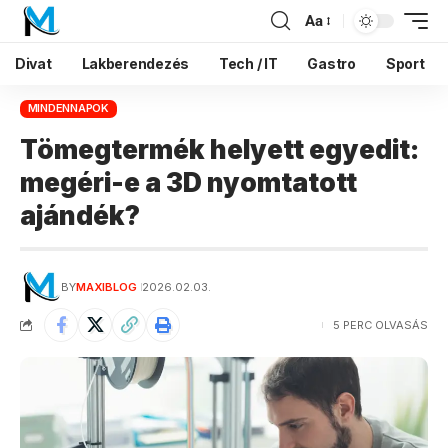
Aa
Divat
Lakberendezés
Tech / IT
Gastro
Sport
MINDENNAPOK
Tömegtermék helyett egyedit:
megéri-e a 3D nyomtatott
ajándék?
BY
MAXIBLOG
2026.02.03.
5 PERC OLVASÁS