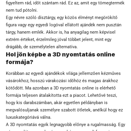
figyeltem rád, időt szántam rád. Ez az, amit egy tömegtermék
nem tud pótolni.
Egy névre szóló dísztárgy, egy közös élményt megörökítő
figura vagy egy egyedi logóval ellátott ajándék nem pusztán
tárgy, hanem emlék. Akkor is, ha anyagilag nem képvisel
extrém értéket, érzelmileg jóval többet jelent, mint egy
drágább, de személytelen alternatíva.
Hol jön képbe a 3D nyomtatás online
formája?
Korábban az egyedi ajándékok világa jellemzően kézműves
vásárokhoz, hosszú várakozási időhöz és magas árakhoz
kötődött. Ma azonban
a 3D nyomtatás online is elérhető
formája
teljesen átalakította ezt a piacot. Lehetővé teszi,
hogy kis darabszámban, akár egyetlen példányban is
megvalósuljanak személyre szabott ötletek, anélkül hogy ez
luxuskategóriává válna.
A 3D nyomtatás egyik legnagyobb előnye a rugalmasság. Egy