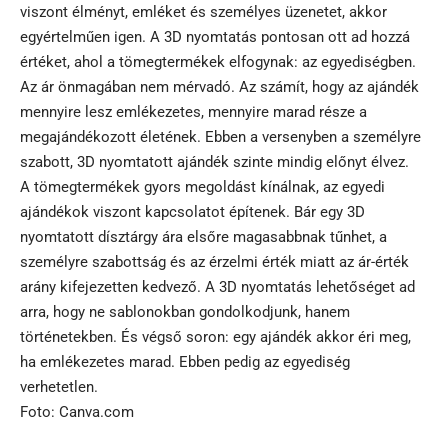
viszont élményt, emléket és személyes üzenetet, akkor
egyértelműen igen. A 3D nyomtatás pontosan ott ad hozzá
értéket, ahol a tömegtermékek elfogynak: az egyediségben.
Az ár önmagában nem mérvadó. Az számít, hogy az ajándék
mennyire lesz emlékezetes, mennyire marad része a
megajándékozott életének. Ebben a versenyben a személyre
szabott, 3D nyomtatott ajándék szinte mindig előnyt élvez.
A tömegtermékek gyors megoldást kínálnak, az egyedi
ajándékok viszont kapcsolatot építenek. Bár egy 3D
nyomtatott dísztárgy ára elsőre magasabbnak tűnhet, a
személyre szabottság és az érzelmi érték miatt az ár-érték
arány kifejezetten kedvező. A 3D nyomtatás lehetőséget ad
arra, hogy ne sablonokban gondolkodjunk, hanem
történetekben. És végső soron: egy ajándék akkor éri meg,
ha emlékezetes marad. Ebben pedig az egyediség
verhetetlen.
Foto: Canva.com