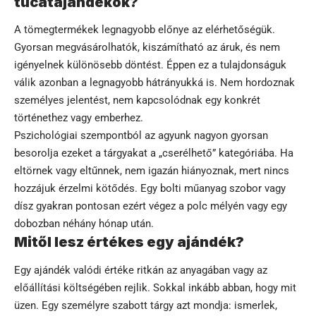
tucatajándékok?
A tömegtermékek legnagyobb előnye az elérhetőségük.
Gyorsan megvásárolhatók, kiszámítható az áruk, és nem
igényelnek különösebb döntést. Éppen ez a tulajdonságuk
válik azonban a legnagyobb hátrányukká is. Nem hordoznak
személyes jelentést, nem kapcsolódnak egy konkrét
történethez vagy emberhez.
Pszichológiai szempontból az agyunk nagyon gyorsan
besorolja ezeket a tárgyakat a „cserélhető” kategóriába. Ha
eltörnek vagy eltűnnek, nem igazán hiányoznak, mert nincs
hozzájuk érzelmi kötődés. Egy bolti műanyag szobor vagy
dísz gyakran pontosan ezért végez a polc mélyén vagy egy
dobozban néhány hónap után.
Mitől lesz értékes egy ajándék?
Egy ajándék valódi értéke ritkán az anyagában vagy az
előállítási költségében rejlik. Sokkal inkább abban, hogy mit
üzen. Egy személyre szabott tárgy azt mondja: ismerlek,