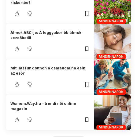
kiskertbe?
MINDENNAPOK
Álmok ABC-je: A leggyakoribb álmok
kezdőbetűi
MINDENNAPOK
Mit játszunk otthon a családdal ha esik
az eső?
MINDENNAPOK
WomensWay.hu – trendi női online
magazin
MINDENNAPOK