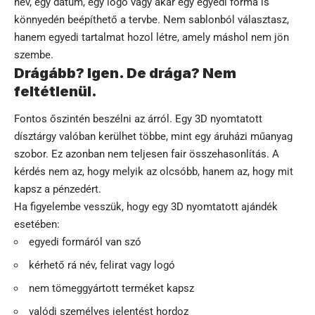
név, egy dátum, egy logó vagy akár egy egyedi forma is
könnyedén beépíthető a tervbe. Nem sablonból választasz,
hanem egyedi tartalmat hozol létre, amely máshol nem jön
szembe.
Drágább? Igen. De drága? Nem
feltétlenül.
Fontos őszintén beszélni az árról. Egy 3D nyomtatott
dísztárgy valóban kerülhet többe, mint egy áruházi műanyag
szobor. Ez azonban nem teljesen fair összehasonlítás. A
kérdés nem az, hogy melyik az olcsóbb, hanem az, hogy mit
kapsz a pénzedért.
Ha figyelembe vesszük, hogy egy 3D nyomtatott ajándék
esetében:
egyedi formáról van szó
kérhető rá név, felirat vagy logó
nem tömeggyártott terméket kapsz
valódi személyes jelentést hordoz