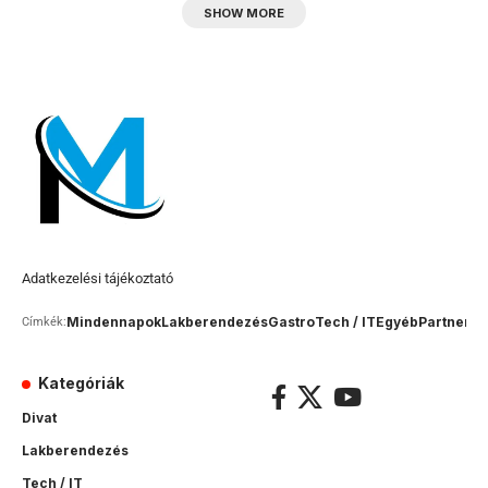
SHOW MORE
Adatkezelési tájékoztató
Mindennapok
Lakberendezés
Gastro
Tech / IT
Egyéb
Partner c
Címkék:
Kategóriák
Divat
Lakberendezés
Tech / IT