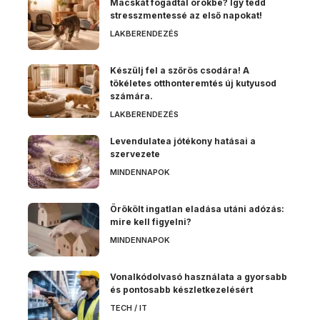
Macskát fogadtál örökbe? Így tedd
stresszmentessé az első napokat!
LAKBERENDEZÉS
Készülj fel a szőrös csodára! A
tökéletes otthonteremtés új kutyusod
számára.
LAKBERENDEZÉS
Levendulatea jótékony hatásai a
szervezete
MINDENNAPOK
Örökölt ingatlan eladása utáni adózás:
mire kell figyelni?
MINDENNAPOK
Vonalkódolvasó használata a gyorsabb
és pontosabb készletkezelésért
TECH / IT