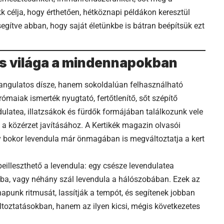
ikk célja, hogy érthetően, hétköznapi példákon keresztül
egítve abban, hogy saját életünkbe is bátran beépítsük ezt
os világa a mindennapokban
angulatos dísze, hanem sokoldalúan felhasználható
ómaiak ismerték nyugtató, fertőtlenítő, sőt szépítő
dulatea, illatzsákok és fürdők formájában találkozunk vele
 közérzet javításához. A Kertikék magazin olvasói
y bokor levendula már önmagában is megváltoztatja a kert
illeszthető a levendula: egy csésze levendulatea
tóba, vagy néhány szál levendula a hálószobában. Ezek az
apunk ritmusát, lassítják a tempót, és segítenek jobban
ltoztatásokban, hanem az ilyen kicsi, mégis következetes