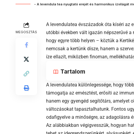
- A levendula tea nyugtató erejét és harmonikus ízvilágát
A levendulatea évszázadok óta kíséri az e
utóbbi években vált igazán népszerűvé a
MEGOSZTÁS
hogy egyre több helyen – köztük a Kertiké
nemcsak a kertünk dísze, hanem a szervez
íze ellazít, miközben finoman, mellékhatá
Tartalom
A levendulatea különlegessége, hogy több 
támogatja az emésztést, erősíti az immun
hanem egy gyengéd segítőtárs, amelyet ok
változásokat tapasztalhatunk. Fontos ugy
odafigyelve a minőségre, az adagolásra és
Az alábbiakban végigvesszük, hogyan hat
tehet az idegrendszerünkért, alvásunkért