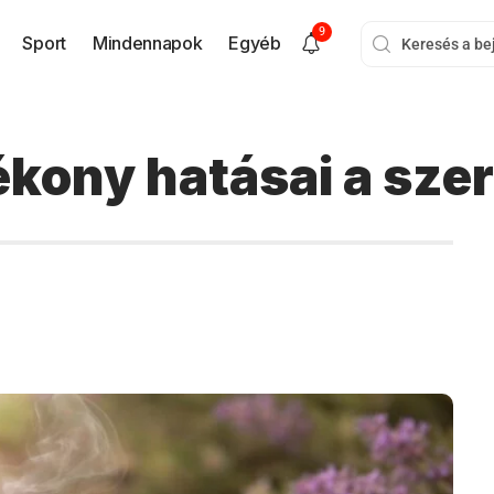
9
Sport
Mindennapok
Egyéb
ékony hatásai a sze