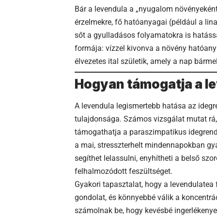
Bár a levendula a „nyugalom növényeként”
érzelmekre, fő hatóanyagai (például a lina
sőt a gyulladásos folyamatokra is hatáss
formája: vízzel kivonva a növény hatóany
élvezetes ital születik, amely a nap bárme
Hogyan támogatja a le
A levendula legismertebb hatása az idegr
tulajdonsága. Számos vizsgálat mutat rá, 
támogathatja a paraszimpatikus idegrend
a mai, stresszterhelt mindennapokban gya
segíthet lelassulni, enyhítheti a belső sz
felhalmozódott feszültséget.
Gyakori tapasztalat, hogy a levendulatea 
gondolat, és könnyebbé válik a koncentrá
számolnak be, hogy kevésbé ingerlékenye