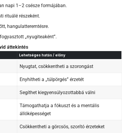
ban napi 1–2 csésze formájában.
ti rituálé részeként.
őtt, hangulatteremtésre.
fogyasztott „nyugiteaként”.
id áttekintés
Lehetséges hatás / előny
Nyugtat, csökkentheti a szorongást
Enyhítheti a „túlpörgés” érzetét
Segíthet kiegyensúlyozottabbá válni
Támogathatja a fókuszt és a mentális
állóképességet
Csökkentheti a görcsös, szorító érzeteket