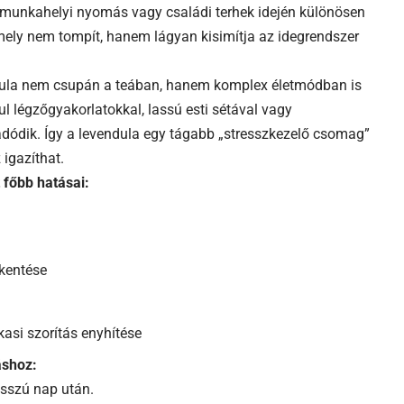
k, munkahelyi nyomás vagy családi terhek idején különösen
amely nem tompít, hanem lágyan kisimítja az idegrendszer
ula nem csupán a teában, hanem komplex életmódban is
ul légzőgyakorlatokkal, lassú esti sétával vagy
dódik. Így a levendula egy tágabb „stresszkezelő csomag”
 igazíthat.
 főbb hatásai:
kkentése
asi szorítás enyhítése
áshoz:
osszú nap után.