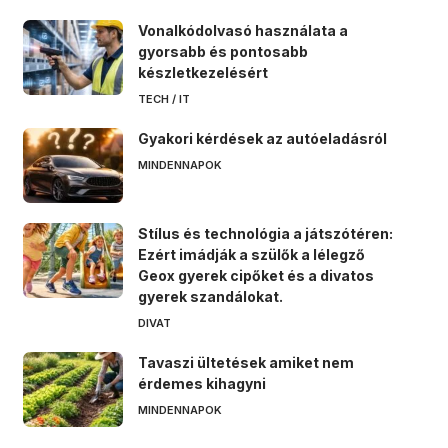
Vonalkódolvasó használata a
gyorsabb és pontosabb
készletkezelésért
TECH / IT
Gyakori kérdések az autóeladásról
MINDENNAPOK
Stílus és technológia a játszótéren:
Ezért imádják a szülők a lélegző
Geox gyerek cipőket és a divatos
gyerek szandálokat.
DIVAT
Tavaszi ültetések amiket nem
érdemes kihagyni
MINDENNAPOK