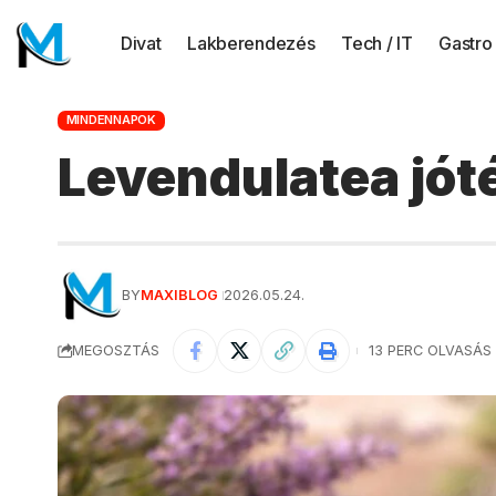
Divat
Lakberendezés
Tech / IT
Gastro
MINDENNAPOK
Levendulatea jót
BY
MAXIBLOG
2026.05.24.
MEGOSZTÁS
13 PERC OLVASÁS