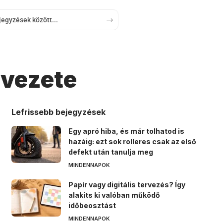
rvezete
Lefrissebb bejegyzések
Egy apró hiba, és már tolhatod is
hazáig: ezt sok rolleres csak az első
defekt után tanulja meg
MINDENNAPOK
Papír vagy digitális tervezés? Így
alakíts ki valóban működő
időbeosztást
MINDENNAPOK