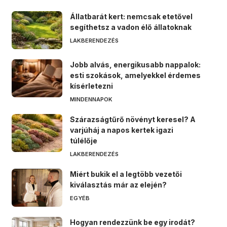
Állatbarát kert: nemcsak etetővel
segíthetsz a vadon élő állatoknak
LAKBERENDEZÉS
Jobb alvás, energikusabb nappalok:
esti szokások, amelyekkel érdemes
kísérletezni
MINDENNAPOK
Szárazságtűrő növényt keresel? A
varjúháj a napos kertek igazi
túlélője
LAKBERENDEZÉS
Miért bukik el a legtöbb vezetői
kiválasztás már az elején?
EGYÉB
Hogyan rendezzünk be egy irodát?