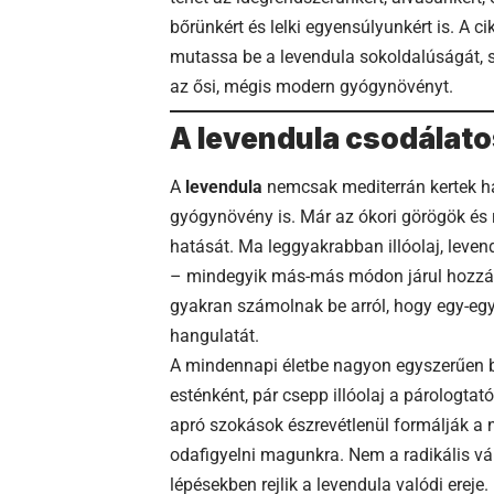
bőrünkért és lelki egyensúlyunkért is. A c
mutassa be a levendula sokoldalúságát, s
az ősi, mégis modern gyógynövényt.
A levendula csodálat
A
levendula
nemcsak mediterrán kertek h
gyógynövény is. Már az ókori görögök és r
hatását. Ma leggyakrabban illóolaj, leven
– mindegyik más-más módon járul hozzá a
gyakran számolnak be arról, hogy egy-eg
hangulatát.
A mindennapi életbe nagyon egyszerűen be
esténként, pár csepp illóolaj a párologta
apró szokások észrevétlenül formálják a n
odafigyelni magunkra. Nem a radikális vá
lépésekben rejlik a levendula valódi ereje.