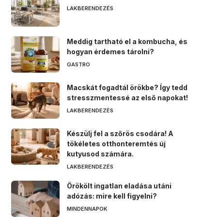
LAKBERENDEZÉS
Meddig tartható el a kombucha, és
hogyan érdemes tárolni?
GASTRO
Macskát fogadtál örökbe? Így tedd
stresszmentessé az első napokat!
LAKBERENDEZÉS
Készülj fel a szőrös csodára! A
tökéletes otthonteremtés új
kutyusod számára.
LAKBERENDEZÉS
Örökölt ingatlan eladása utáni
adózás: mire kell figyelni?
MINDENNAPOK