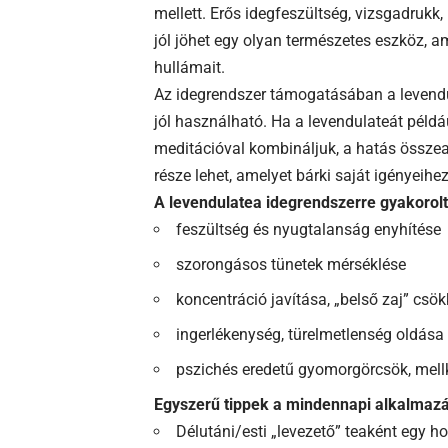
mellett. Erős idegfeszültség, vizsgadruk
jól jöhet egy olyan természetes eszköz, 
hullámait.
Az idegrendszer támogatásában a levend
jól használható. Ha a levendulateát példá
meditációval kombináljuk, a hatás összea
része lehet, amelyet bárki saját igényeihez
A levendulatea idegrendszerre gyakorolt
feszültség és nyugtalanság enyhítése
szorongásos tünetek mérséklése
koncentráció javítása, „belső zaj” csö
ingerlékenység, türelmetlenség oldása
pszichés eredetű gyomorgörcsök, mellk
Egyszerű tippek a mindennapi alkalmaz
Délutáni/esti „levezető” teaként egy h