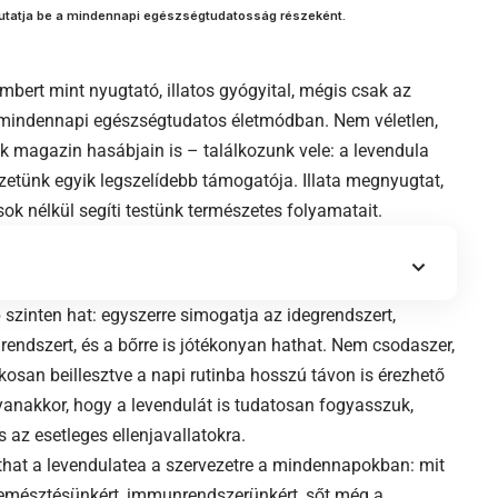
 mutatja be a mindennapi egészségtudatosság részeként.
mbert mint nyugtató, illatos gyógyital, mégis csak az
 mindennapi egészségtudatos életmódban. Nem véletlen,
k magazin hasábjain is – találkozunk vele: a levendula
etünk egyik legszelídebb támogatója. Illata megnyugtat,
sok nélkül segíti testünk természetes folyamatait.
szinten hat: egyszerre simogatja az idegrendszert,
rendszert, és a bőrre is jótékonyan hathat. Nem csodaszer,
osan beillesztve a napi rutinba hosszú távon is érezhető
anakkor, hogy a levendulát is tudatosan fogyasszuk,
 az esetleges ellenjavallatokra.
hat a levendulatea a szervezetre a mindennapokban: mit
, emésztésünkért, immunrendszerünkért, sőt még a