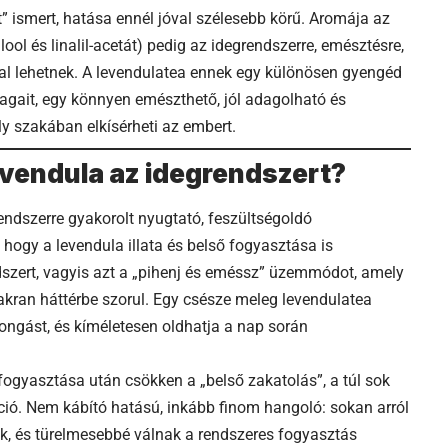
 ismert, hatása ennél jóval szélesebb körű. Aromája az
lool és linalil-acetát) pedig az idegrendszerre, emésztésre,
al lehetnek. A levendulatea ennek egy különösen gyengéd
agait, egy könnyen emészthető, jól adagolható és
ly szakában elkísérheti az embert.
vendula az idegrendszert?
endszerre gyakorolt nyugtató, feszültségoldó
hogy a levendula illata és belső fogyasztása is
szert, vagyis azt a „pihenj és eméssz” üzemmódot, amely
kran háttérbe szorul. Egy csésze meleg levendulatea
orongást, és kíméletesen oldhatja a nap során
fogyasztása után csökken a „belső zakatolás”, a túl sok
ció. Nem kábító hatású, inkább finom hangoló: sokan arról
k, és türelmesebbé válnak a rendszeres fogyasztás