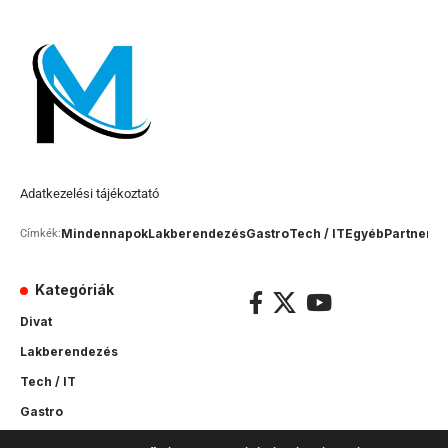
Adatkezelési tájékoztató
Mindennapok
Lakberendezés
Gastro
Tech / IT
Egyéb
Partner c
Címkék:
Kategóriák
Divat
Lakberendezés
Tech / IT
Gastro
Sport