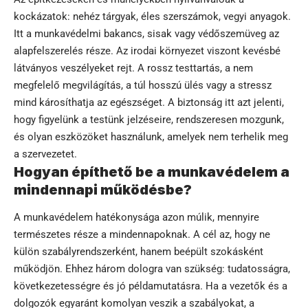
kockázatok: nehéz tárgyak, éles szerszámok, vegyi anyagok.
Itt a munkavédelmi bakancs, sisak vagy védőszemüveg az
alapfelszerelés része. Az irodai környezet viszont kevésbé
látványos veszélyeket rejt. A rossz testtartás, a nem
megfelelő megvilágítás, a túl hosszú ülés vagy a stressz
mind károsíthatja az egészséget. A biztonság itt azt jelenti,
hogy figyelünk a testünk jelzéseire, rendszeresen mozgunk,
és olyan eszközöket használunk, amelyek nem terhelik meg
a szervezetet.
Hogyan építhető be a munkavédelem a
mindennapi működésbe?
A munkavédelem hatékonysága azon múlik, mennyire
természetes része a mindennapoknak. A cél az, hogy ne
külön szabályrendszerként, hanem beépült szokásként
működjön. Ehhez három dologra van szükség: tudatosságra,
következetességre és jó példamutatásra. Ha a vezetők és a
dolgozók egyaránt komolyan veszik a szabályokat, a