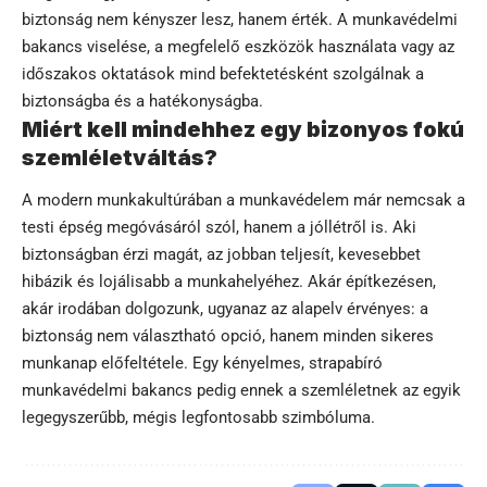
biztonság nem kényszer lesz, hanem érték. A munkavédelmi
bakancs viselése, a megfelelő eszközök használata vagy az
időszakos oktatások mind befektetésként szolgálnak a
biztonságba és a hatékonyságba.
Miért kell mindehhez egy bizonyos fokú
szemléletváltás?
A modern munkakultúrában a munkavédelem már nemcsak a
testi épség megóvásáról szól, hanem a jóllétről is. Aki
biztonságban érzi magát, az jobban teljesít, kevesebbet
hibázik és lojálisabb a munkahelyéhez. Akár építkezésen,
akár irodában dolgozunk, ugyanaz az alapelv érvényes: a
biztonság nem választható opció, hanem minden sikeres
munkanap előfeltétele. Egy kényelmes, strapabíró
munkavédelmi bakancs pedig ennek a szemléletnek az egyik
legegyszerűbb, mégis legfontosabb szimbóluma.