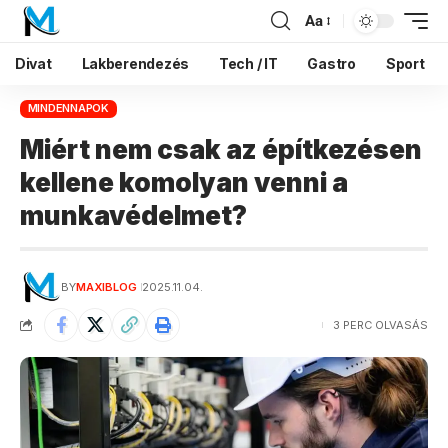
Aa
Divat
Lakberendezés
Tech / IT
Gastro
Sport
MINDENNAPOK
Miért nem csak az építkezésen
kellene komolyan venni a
munkavédelmet?
BY
MAXIBLOG
2025.11.04.
3 PERC OLVASÁS