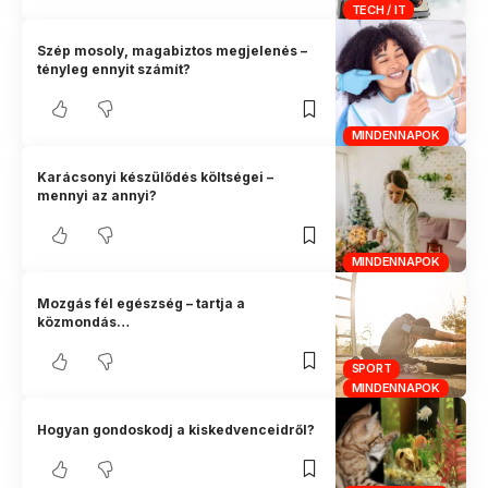
TECH / IT
Szép mosoly, magabiztos megjelenés –
tényleg ennyit számít?
MINDENNAPOK
Karácsonyi készülődés költségei –
mennyi az annyi?
MINDENNAPOK
Mozgás fél egészség – tartja a
közmondás…
SPORT
MINDENNAPOK
Hogyan gondoskodj a kiskedvenceidről?