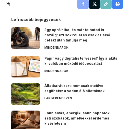
Lefrissebb bejegyzések
Egy apró hiba, és már tolhatod is
hazáig: ezt sok rolleres csak az első
defekt után tanulja meg
MINDENNAPOK
Papír vagy digitális tervezés? Így alakíts
ki valóban működő időbeosztást
MINDENNAPOK
Állatbarát kert: nemcsak etetővel
segíthetsz a vadon élő állatoknak
LAKBERENDEZÉS
Jobb alvás, energikusabb nappalok:
esti szokások, amelyekkel érdemes
kísérletezni