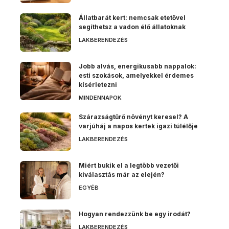
Állatbarát kert: nemcsak etetővel
segíthetsz a vadon élő állatoknak
LAKBERENDEZÉS
Jobb alvás, energikusabb nappalok:
esti szokások, amelyekkel érdemes
kísérletezni
MINDENNAPOK
Szárazságtűrő növényt keresel? A
varjúháj a napos kertek igazi túlélője
LAKBERENDEZÉS
Miért bukik el a legtöbb vezetői
kiválasztás már az elején?
EGYÉB
Hogyan rendezzünk be egy irodát?
LAKBERENDEZÉS