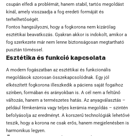
csupán elfedi a problémát, hanem stabil, tartós megoldást
kínál, amely visszaadja a fog eredeti formáját és
terhelhetőségét.
Fontos hangsúlyozni, hogy a fogkorona nem kizárólag
esztétikai beavatkozás. Gyakran akkor is indokolt, amikor a
fog szerkezete már nem lenne biztonságosan megtartható
pusztán töméssel.
Esztétika és funkció kapcsolata
A modern fogászatban az esztétikai és funkcionális
megoldások szorosan összekapcsolódnak. Egy jól
elkészített fogkorona illeszkedik a páciens saját fogaihoz
színben, formában és arányokban is. A cél nem a feltűnő
változás, hanem a természetes hatás. Az anyagválasztás –
például fémkerámia vagy teljes kerámia megoldás – szintén
befolyásolja az eredményt. A korszerű technológiák lehetővé
teszik, hogy a korona ne csak erős, hanem megjelenésben is
harmonikus legyen.