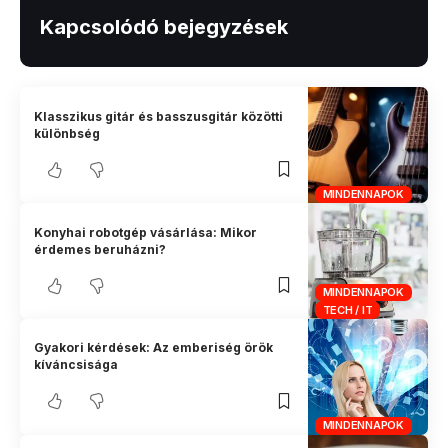
Kapcsolódó bejegyzések
Klasszikus gitár és basszusgitár közötti
különbség
MINDENNAPOK
Konyhai robotgép vásárlása: Mikor
érdemes beruházni?
MINDENNAPOK
TECH / IT
Gyakori kérdések: Az emberiség örök
kíváncsisága
MINDENNAPOK