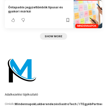
Öntapadós jegyzettömbök típusai és
gyakori márkái
MINDENNAPOK
SHOW MORE
Adatkezelési tájékoztató
Mindennapok
Lakberendezés
Gastro
Tech / IT
Egyéb
Partner c
Címkék: