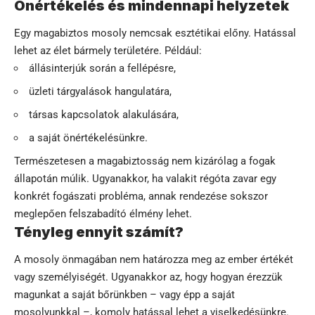
Önértékelés és mindennapi helyzetek
Egy magabiztos mosoly nemcsak esztétikai előny. Hatással
lehet az élet bármely területére. Például:
állásinterjúk során a fellépésre,
üzleti tárgyalások hangulatára,
társas kapcsolatok alakulására,
a saját önértékelésünkre.
Természetesen a magabiztosság nem kizárólag a fogak
állapotán múlik. Ugyanakkor, ha valakit régóta zavar egy
konkrét fogászati probléma, annak rendezése sokszor
meglepően felszabadító élmény lehet.
Tényleg ennyit számít?
A mosoly önmagában nem határozza meg az ember értékét
vagy személyiségét. Ugyanakkor az, hogy hogyan érezzük
magunkat a saját bőrünkben – vagy épp a saját
mosolyunkkal –, komoly hatással lehet a viselkedésünkre.