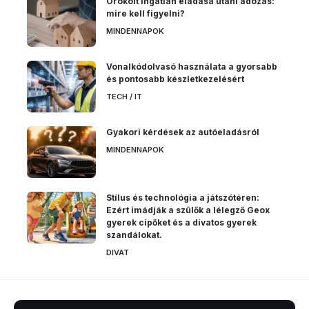
Örökölt ingatlan eladása utáni adózás:
mire kell figyelni?
MINDENNAPOK
Vonalkódolvasó használata a gyorsabb
és pontosabb készletkezelésért
TECH / IT
Gyakori kérdések az autóeladásról
MINDENNAPOK
Stílus és technológia a játszótéren:
Ezért imádják a szülők a lélegző Geox
gyerek cipőket és a divatos gyerek
szandálokat.
DIVAT