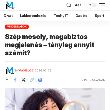
Aa
Divat
Lakberendezés
Tech / IT
Gastro
Sport
MINDENNAPOK
Szép mosoly, magabiztos
megjelenés – tényleg ennyit
számít?
BY
MAXIBLOG
2026.03.06.
3 PERC OLVASÁS