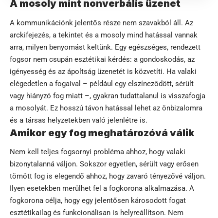
A mosoly mint nonverbális üzenet
A kommunikációnk jelentős része nem szavakból áll. Az
arckifejezés, a tekintet és a mosoly mind hatással vannak
arra, milyen benyomást keltünk. Egy egészséges, rendezett
fogsor nem csupán esztétikai kérdés: a gondoskodás, az
igényesség és az ápoltság üzenetét is közvetíti. Ha valaki
elégedetlen a fogaival – például egy elszíneződött, sérült
vagy hiányzó fog miatt –, gyakran tudattalanul is visszafogja
a mosolyát. Ez hosszú távon hatással lehet az önbizalomra
és a társas helyzetekben való jelenlétre is.
Amikor egy fog meghatározóvá válik
Nem kell teljes fogsornyi probléma ahhoz, hogy valaki
bizonytalanná váljon. Sokszor egyetlen, sérült vagy erősen
tömött fog is elegendő ahhoz, hogy zavaró tényezővé váljon.
Ilyen esetekben merülhet fel a
fogkorona
alkalmazása. A
fogkorona célja, hogy egy jelentősen károsodott fogat
esztétikailag és funkcionálisan is helyreállítson. Nem