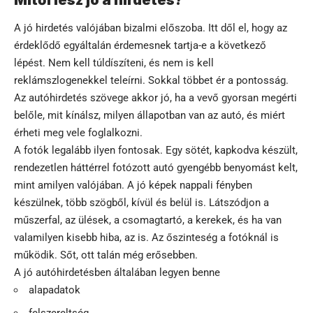
Mitől lesz jó a hirdetés?
A jó hirdetés valójában bizalmi előszoba. Itt dől el, hogy az
érdeklődő egyáltalán érdemesnek tartja-e a következő
lépést. Nem kell túldíszíteni, és nem is kell
reklámszlogenekkel teleírni. Sokkal többet ér a pontosság.
Az autóhirdetés szövege akkor jó, ha a vevő gyorsan megérti
belőle, mit kínálsz, milyen állapotban van az autó, és miért
érheti meg vele foglalkozni.
A fotók legalább ilyen fontosak. Egy sötét, kapkodva készült,
rendezetlen háttérrel fotózott autó gyengébb benyomást kelt,
mint amilyen valójában. A jó képek nappali fényben
készülnek, több szögből, kívül és belül is. Látszódjon a
műszerfal, az ülések, a csomagtartó, a kerekek, és ha van
valamilyen kisebb hiba, az is. Az őszinteség a fotóknál is
működik. Sőt, ott talán még erősebben.
A jó autóhirdetésben általában legyen benne
alapadatok
felszereltség