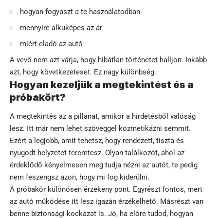
hogyan fogyaszt a te használatodban
mennyire alkuképes az ár
miért eladó az autó
A vevő nem azt várja, hogy hibátlan történetet halljon. Inkább
azt, hogy következeteset. Ez nagy különbség.
Hogyan kezeljük a megtekintést és a
próbakört?
A megtekintés az a pillanat, amikor a hirdetésből valóság
lesz. Itt már nem lehet szöveggel kozmetikázni semmit.
Ezért a legjobb, amit tehetsz, hogy rendezett, tiszta és
nyugodt helyzetet teremtesz. Olyan találkozót, ahol az
érdeklődő kényelmesen meg tudja nézni az autót, te pedig
nem feszengsz azon, hogy mi fog kiderülni.
A próbakör különösen érzékeny pont. Egyrészt fontos, mert
az autó működése itt lesz igazán érzékelhető. Másrészt van
benne biztonsági kockázat is. Jó, ha előre tudod, hogyan