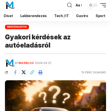
Aa
Divat
Lakberendezés
Tech / IT
Gastro
Sport
MINDENNAPOK
Gyakori kérdések az
autóeladásról
BY
MAXIBLOG
2026.04.27.
15 PERC OLVASÁS