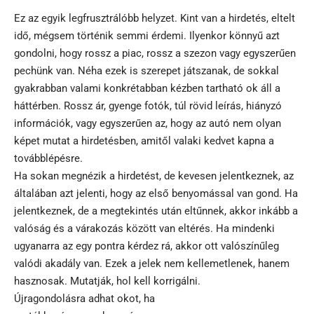
Ez az egyik legfrusztrálóbb helyzet. Kint van a hirdetés, eltelt
idő, mégsem történik semmi érdemi. Ilyenkor könnyű azt
gondolni, hogy rossz a piac, rossz a szezon vagy egyszerűen
pechünk van. Néha ezek is szerepet játszanak, de sokkal
gyakrabban valami konkrétabban kézben tartható ok áll a
háttérben. Rossz ár, gyenge fotók, túl rövid leírás, hiányzó
információk, vagy egyszerűen az, hogy az autó nem olyan
képet mutat a hirdetésben, amitől valaki kedvet kapna a
továbblépésre.
Ha sokan megnézik a hirdetést, de kevesen jelentkeznek, az
általában azt jelenti, hogy az első benyomással van gond. Ha
jelentkeznek, de a megtekintés után eltűnnek, akkor inkább a
valóság és a várakozás között van eltérés. Ha mindenki
ugyanarra az egy pontra kérdez rá, akkor ott valószínűleg
valódi akadály van. Ezek a jelek nem kellemetlenek, hanem
hasznosak. Mutatják, hol kell korrigálni.
Újragondolásra adhat okot, ha