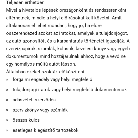
Teljesen érthetően.
Mivel a hivatalos lépések országonként és rendszerenként
eltérhetnek, mindig a helyi előírásokat kell követni. Amit
általánosan el lehet mondani, hogy jó, ha előre
összerendezed azokat az iratokat, amelyek a tulajdonjogot,
az autó azonosítóit és a karbantartás történetét igazolják. A
szervizpapírok, számlák, kulcsok, kezelési könyv vagy egyéb
dokumentumok mind hozzájárulnak ahhoz, hogy a vevő ne
egy homályos múltú autót lásson.
Általában ezeket szokták előkészíteni
forgalmi engedély vagy helyi megfelelő
tulajdonjogi iratok vagy helyi megfelelő dokumentumok
adásvételi szerződés
szervizkönyv vagy számlák
összes kulcs
esetleges kiegészítő tartozékok