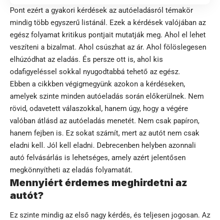
Pont ezért a gyakori kérdések az autóeladásról témakör
mindig több egyszerű listánál. Ezek a kérdések valójában az
egész folyamat kritikus pontjait mutatják meg. Ahol el lehet
veszíteni a bizalmat. Ahol csúszhat az ár. Ahol fölöslegesen
elhúzódhat az eladás. És persze ott is, ahol kis
odafigyeléssel sokkal nyugodtabbá tehető az egész.
Ebben a cikkben végigmegyünk azokon a kérdéseken,
amelyek szinte minden autóeladás során előkerülnek. Nem
rövid, odavetett válaszokkal, hanem úgy, hogy a végére
valóban átlásd az autóeladás menetét. Nem csak papíron,
hanem fejben is. Ez sokat számít, mert az autót nem csak
eladni kell. Jól kell eladni.
Debrecenben helyben azonnali
autó felvásárlás
is lehetséges, amely azért jelentősen
megkönnyítheti az eladás folyamatát.
Mennyiért érdemes meghirdetni az
autót?
Ez szinte mindig az első nagy kérdés, és teljesen jogosan. Az