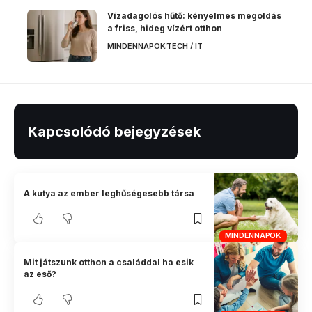
Vízadagolós hűtő: kényelmes megoldás
a friss, hideg vízért otthon
MINDENNAPOK
TECH / IT
Kapcsolódó bejegyzések
A kutya az ember leghűségesebb társa
MINDENNAPOK
Mit játszunk otthon a családdal ha esik
az eső?