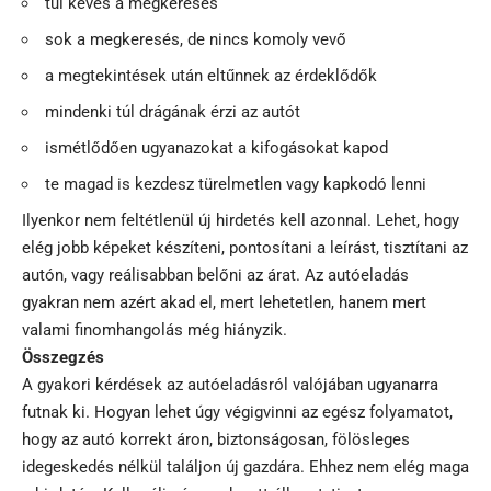
túl kevés a megkeresés
sok a megkeresés, de nincs komoly vevő
a megtekintések után eltűnnek az érdeklődők
mindenki túl drágának érzi az autót
ismétlődően ugyanazokat a kifogásokat kapod
te magad is kezdesz türelmetlen vagy kapkodó lenni
Ilyenkor nem feltétlenül új hirdetés kell azonnal. Lehet, hogy
elég jobb képeket készíteni, pontosítani a leírást, tisztítani az
autón, vagy reálisabban belőni az árat. Az autóeladás
gyakran nem azért akad el, mert lehetetlen, hanem mert
valami finomhangolás még hiányzik.
Összegzés
A gyakori kérdések az autóeladásról valójában ugyanarra
futnak ki. Hogyan lehet úgy végigvinni az egész folyamatot,
hogy az autó korrekt áron, biztonságosan, fölösleges
idegeskedés nélkül találjon új gazdára. Ehhez nem elég maga