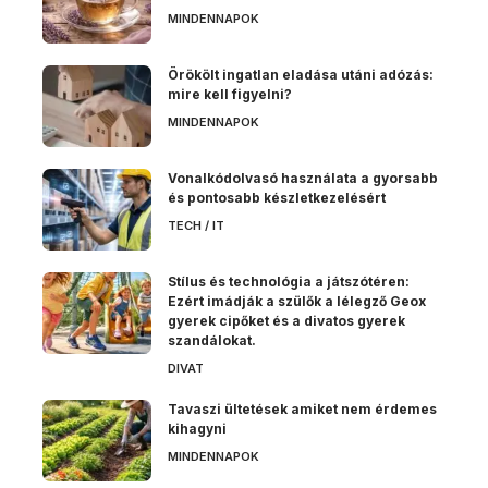
MINDENNAPOK
Örökölt ingatlan eladása utáni adózás:
mire kell figyelni?
MINDENNAPOK
Vonalkódolvasó használata a gyorsabb
és pontosabb készletkezelésért
TECH / IT
Stílus és technológia a játszótéren:
Ezért imádják a szülők a lélegző Geox
gyerek cipőket és a divatos gyerek
szandálokat.
DIVAT
Tavaszi ültetések amiket nem érdemes
kihagyni
MINDENNAPOK