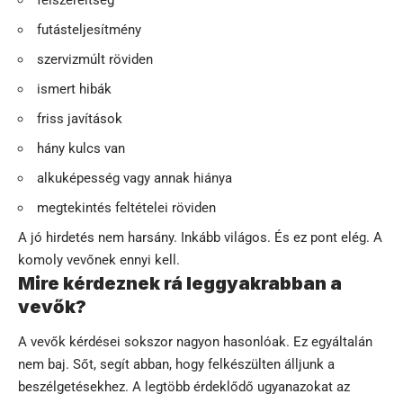
futásteljesítmény
szervizmúlt röviden
ismert hibák
friss javítások
hány kulcs van
alkuképesség vagy annak hiánya
megtekintés feltételei röviden
A jó hirdetés nem harsány. Inkább világos. És ez pont elég. A
komoly vevőnek ennyi kell.
Mire kérdeznek rá leggyakrabban a
vevők?
A vevők kérdései sokszor nagyon hasonlóak. Ez egyáltalán
nem baj. Sőt, segít abban, hogy felkészülten álljunk a
beszélgetésekhez. A legtöbb érdeklődő ugyanazokat az