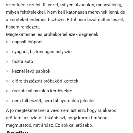
szeretnéd kezelni. Ki vezet, milyen útvonalon, mennyi ideig,
milyen feltételekkel. Nem kell katonásan merevnek lenni, de
a kereteket érdemes tisztázni. Ettől nem bizalmatlan leszel,
hanem rendezett.
Megtekintésnél és próbakörnél ezek segítenek
nappali időpont
nyugodt, biztonságos helyszín
tiszta autó
kéznél lévő papírok
előre tisztázott próbaköri keretek
őszinte válaszok a kérdésekre
nem túlbeszélt, nem túl nyomulós jelenlét
A jó megtekintésnél a vevő nem azt érzi, hogy rá akarod
erőltetni az üzletet. Inkább azt, hogy korrekt módon
megmutatod, mit árulsz. Ez sokkal erősebb.