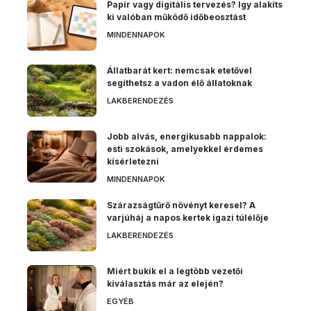
Papír vagy digitális tervezés? Így alakíts
ki valóban működő időbeosztást
MINDENNAPOK
Állatbarát kert: nemcsak etetővel
segíthetsz a vadon élő állatoknak
LAKBERENDEZÉS
Jobb alvás, energikusabb nappalok:
esti szokások, amelyekkel érdemes
kísérletezni
MINDENNAPOK
Szárazságtűrő növényt keresel? A
varjúháj a napos kertek igazi túlélője
LAKBERENDEZÉS
Miért bukik el a legtöbb vezetői
kiválasztás már az elején?
EGYÉB