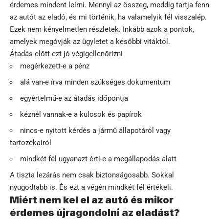
érdemes mindent leírni. Mennyi az összeg, meddig tartja fenn
az autót az eladó, és mi történik, ha valamelyik fél visszalép.
Ezek nem kényelmetlen részletek. Inkább azok a pontok,
amelyek megóvják az ügyletet a későbbi vitáktól.
Átadás előtt ezt jó végigellenőrizni
megérkezett-e a pénz
alá van-e írva minden szükséges dokumentum
egyértelmű-e az átadás időpontja
kéznél vannak-e a kulcsok és papírok
nincs-e nyitott kérdés a jármű állapotáról vagy
tartozékairól
mindkét fél ugyanazt érti-e a megállapodás alatt
A tiszta lezárás nem csak biztonságosabb. Sokkal
nyugodtabb is. És ezt a végén mindkét fél értékeli.
Miért nem kel el az autó és mikor
érdemes újragondolni az eladást?