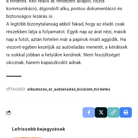
a hirdetés. Kell reális ár, rendezett állapot, tiszta
kommunikáció, átgondolt alku, pontos dokumentáció és
biztonságos lezárás is.
A legtöbb bizonytalanság abból fakad, hogy az eladó csak
részekben látja a folyamatot. Egyik nap az árat nézi, másik
nap a fotót, aztán hirtelen már a papírok miatt aggódik. Ha
viszont egyben kezeljük az autóeladás menetét, a kérdések
is sokkal jobban a helyükre kerülnek. Nem feszültséget
okoznak, hanem kapaszkodót adnak.
TAGGED:
alkudozás
ár
autóeladás
bizalom
hirdetés
Lefrissebb bejegyzések