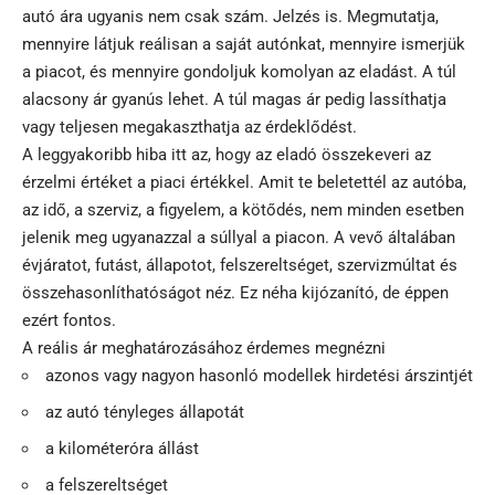
autó ára ugyanis nem csak szám. Jelzés is. Megmutatja,
mennyire látjuk reálisan a saját autónkat, mennyire ismerjük
a piacot, és mennyire gondoljuk komolyan az eladást. A túl
alacsony ár gyanús lehet. A túl magas ár pedig lassíthatja
vagy teljesen megakaszthatja az érdeklődést.
A leggyakoribb hiba itt az, hogy az eladó összekeveri az
érzelmi értéket a piaci értékkel. Amit te beletettél az autóba,
az idő, a szerviz, a figyelem, a kötődés, nem minden esetben
jelenik meg ugyanazzal a súllyal a piacon. A vevő általában
évjáratot, futást, állapotot, felszereltséget, szervizmúltat és
összehasonlíthatóságot néz. Ez néha kijózanító, de éppen
ezért fontos.
A reális ár meghatározásához érdemes megnézni
azonos vagy nagyon hasonló modellek hirdetési árszintjét
az autó tényleges állapotát
a kilométeróra állást
a felszereltséget