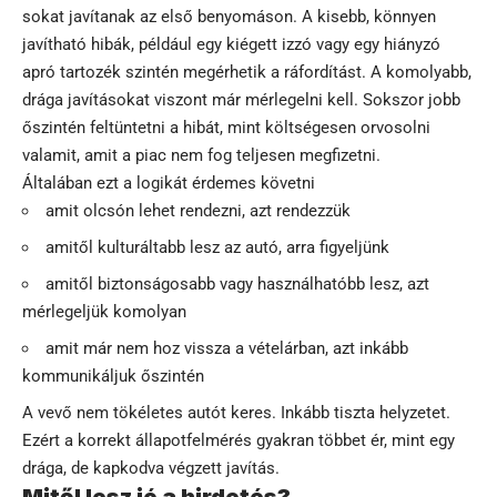
sokat javítanak az első benyomáson. A kisebb, könnyen
javítható hibák, például egy kiégett izzó vagy egy hiányzó
apró tartozék szintén megérhetik a ráfordítást. A komolyabb,
drága javításokat viszont már mérlegelni kell. Sokszor jobb
őszintén feltüntetni a hibát, mint költségesen orvosolni
valamit, amit a piac nem fog teljesen megfizetni.
Általában ezt a logikát érdemes követni
amit olcsón lehet rendezni, azt rendezzük
amitől kulturáltabb lesz az autó, arra figyeljünk
amitől biztonságosabb vagy használhatóbb lesz, azt
mérlegeljük komolyan
amit már nem hoz vissza a vételárban, azt inkább
kommunikáljuk őszintén
A vevő nem tökéletes autót keres. Inkább tiszta helyzetet.
Ezért a korrekt állapotfelmérés gyakran többet ér, mint egy
drága, de kapkodva végzett javítás.