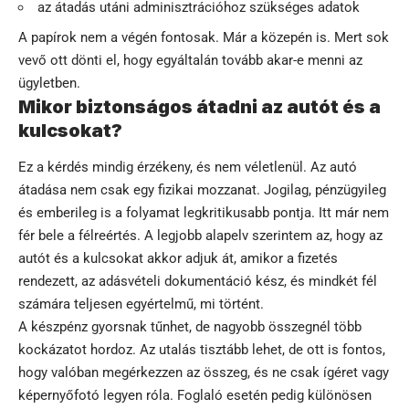
az átadás utáni adminisztrációhoz szükséges adatok
A papírok nem a végén fontosak. Már a közepén is. Mert sok
vevő ott dönti el, hogy egyáltalán tovább akar-e menni az
ügyletben.
Mikor biztonságos átadni az autót és a
kulcsokat?
Ez a kérdés mindig érzékeny, és nem véletlenül. Az autó
átadása nem csak egy fizikai mozzanat. Jogilag, pénzügyileg
és emberileg is a folyamat legkritikusabb pontja. Itt már nem
fér bele a félreértés. A legjobb alapelv szerintem az, hogy az
autót és a kulcsokat akkor adjuk át, amikor a fizetés
rendezett, az adásvételi dokumentáció kész, és mindkét fél
számára teljesen egyértelmű, mi történt.
A készpénz gyorsnak tűnhet, de nagyobb összegnél több
kockázatot hordoz. Az utalás tisztább lehet, de ott is fontos,
hogy valóban megérkezzen az összeg, és ne csak ígéret vagy
képernyőfotó legyen róla. Foglaló esetén pedig különösen