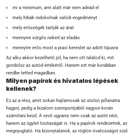
mi a minimum, ami alatt már nem adnád el
mely hibák indokolnak valódi engedményt
mely erősségek tartják az árat
mennyire sürgős neked az eladás
mennyire erős most a piaci kereslet az adott típusra
Az alku akkor kezelhető jól, ha nem ott találod ki, mit
gondolsz az autód értékéről. Hanem ezt már korábban
rendbe tetted magadban.
Milyen papírok és hivatalos lépések
kellenek?
Ez az a rész, amit sokan hajlamosak az utolsó pillanatra
hagyni, pedig a bizalom szempontjából nagyon korán
számítani kezd. A vevő ugyanis nem csak az autót nézi,
hanem az ügylet tisztaságát is. Ha a papírok rendezettek, az
megnyugtató. Ha bizonytalanok, az rögtön óvatosságot szül.