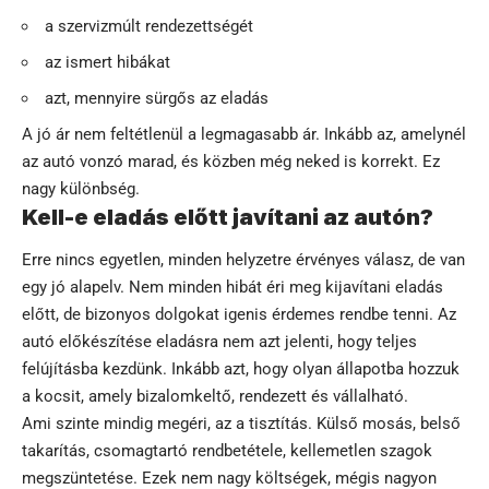
a szervizmúlt rendezettségét
az ismert hibákat
azt, mennyire sürgős az eladás
A jó ár nem feltétlenül a legmagasabb ár. Inkább az, amelynél
az autó vonzó marad, és közben még neked is korrekt. Ez
nagy különbség.
Kell-e eladás előtt javítani az autón?
Erre nincs egyetlen, minden helyzetre érvényes válasz, de van
egy jó alapelv. Nem minden hibát éri meg kijavítani eladás
előtt, de bizonyos dolgokat igenis érdemes rendbe tenni. Az
autó előkészítése eladásra nem azt jelenti, hogy teljes
felújításba kezdünk. Inkább azt, hogy olyan állapotba hozzuk
a kocsit, amely bizalomkeltő, rendezett és vállalható.
Ami szinte mindig megéri, az a tisztítás. Külső mosás, belső
takarítás, csomagtartó rendbetétele, kellemetlen szagok
megszüntetése. Ezek nem nagy költségek, mégis nagyon