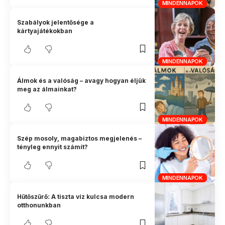
MINDENNAPOK
Szabályok jelentősége a
kártyajátékokban
MINDENNAPOK
Álmok és a valóság – avagy hogyan éljük
meg az álmainkat?
MINDENNAPOK
Szép mosoly, magabiztos megjelenés –
tényleg ennyit számít?
MINDENNAPOK
Hűtőszűrő: A tiszta víz kulcsa modern
otthonunkban