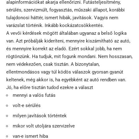
alapinformációkat akarja ellenőrizni. Futásteljesítmény,
sérülés, szervizmúlt, fogyasztás, műszaki állapot, korábbi
tulajdonosi háttér, ismert hibák, javítások. Vagyis nem
varázslat történik. Inkább kockázatcsökkentés.
A vevői kérdések mögött általában ugyanaz a belső logika
van. Azt próbálják kideríteni, mennyire kiszámítható az autó,
és mennyire korrekt az eladó. Ezért sokkal jobb, ha nem
rögtönzünk. Ha tudjuk, mit fogunk mondani. Nem hosszasan,
nem védekezően, csak tisztán. A bizonytalan,
ellentmondásos vagy túl ködös válaszok gyorsan gyanút
keltenek, még akkor is, ha egyébként az autó rendben van.
Jó, ha előre tisztán tudod ezekre a választ
mennyi a valós futás
volt-e sérülés
milyen javítások történtek
mikor volt utoljára szervizelve
van-e ismert hiba