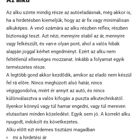
Az alku
Az alku szinte mindig része az autóeladásnak, még akkor is,
ha a hirdetésben kiemeljük, hogy az ár fix vagy minimálisan
alkuképes. A vevő számára az alku részben reflex, részben
biztonsági teszt. Azt nézi, mennyire stabil az ár, mennyire
vagy felkészült, és van-e olyan pont, ahol a valós hibák
alapján joggal kérhet engedményt. Ezért az alku nem
feltétlenül ellenséges mozzanat. Inkább a folyamat egyik
természetes része.
A legtöbb gond akkor kezdődik, amikor az eladó nem készül
fel rá előre. Nincs meghúzott alsó határ, nincs
végiggondolva, miért ér annyit az autó, és nincs
különválasztva a valós kifogás a puszta alkutechnikától.
Ilyenkor könnyű vagy túl hamar engedni, vagy túl mereven
elutasítani minden közeledést. Egyik sem jó. A korrekt alku
nyugodt, indokolt és következetes.
Alku előtt ezt érdemes tisztázni magadban
mi a hirdetési ár