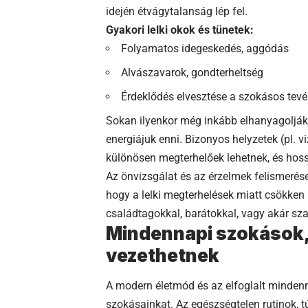
idején étvágytalanság lép fel.
Gyakori lelki okok és tünetek:
Folyamatos idegeskedés, aggódás
Alvászavarok, gondterheltség
Érdeklődés elvesztése a szokásos tevé
Sokan ilyenkor még inkább elhanyagolják a
energiájuk enni. Bizonyos helyzetek (pl. 
különösen megterhelőek lehetnek, és hoss
Az önvizsgálat és az érzelmek felismerése
hogy a lelki megterhelések miatt csökken 
családtagokkal, barátokkal, vagy akár sz
Mindennapi szokások
vezethetnek
A modern életmód és az elfoglalt mindenn
szokásainkat. Az egészségtelen rutinok, t