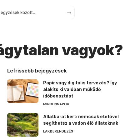
vágytalan vagyok?
Lefrissebb bejegyzések
Papír vagy digitális tervezés? Így
alakíts ki valóban működő
időbeosztást
MINDENNAPOK
Állatbarát kert: nemcsak etetővel
segíthetsz a vadon élő állatoknak
LAKBERENDEZÉS