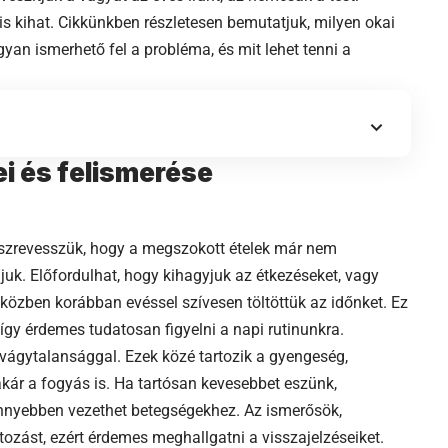
 is kihat. Cikkünkben részletesen bemutatjuk, milyen okai
gyan ismerhető fel a probléma, és mit lehet tenni a
i és felismerése
 észrevesszük, hogy a megszokott ételek már nem
juk. Előfordulhat, hogy kihagyjuk az étkezéseket, vagy
közben korábban evéssel szívesen töltöttük az időnket. Ez
így érdemes tudatosan figyelni a napi rutinunkra.
étvágytalansággal. Ezek közé tartozik a gyengeség,
kár a fogyás is. Ha tartósan kevesebbet eszünk,
nnyebben vezethet betegségekhez. Az ismerősök,
ozást, ezért érdemes meghallgatni a visszajelzéseiket.