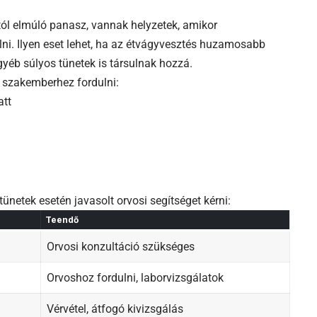
ól elmúló panasz, vannak helyzetek, amikor
i. Ilyen eset lehet, ha az étvágyvesztés huzamosabb
egyéb súlyos tünetek is társulnak hozzá.
 szakemberhez fordulni:
att
tünetek esetén javasolt orvosi segítséget kérni:
Teendő
Orvosi konzultáció szükséges
Orvoshoz fordulni, laborvizsgálatok
Vérvétel, átfogó kivizsgálás