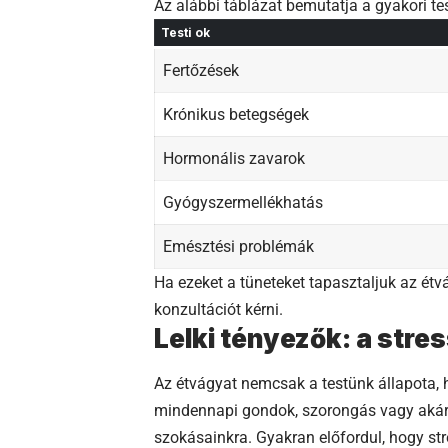
Az alábbi táblázat bemutatja a gyakori tes
Testi ok
Fertőzések
Krónikus betegségek
Hormonális zavarok
Gyógyszermellékhatás
Emésztési problémák
Ha ezeket a tüneteket tapasztaljuk az ét
konzultációt kérni.
Lelki tényezők: a str
Az étvágyat nemcsak a testünk állapota, h
mindennapi gondok, szorongás vagy akár 
szokásainkra. Gyakran előfordul, hogy str