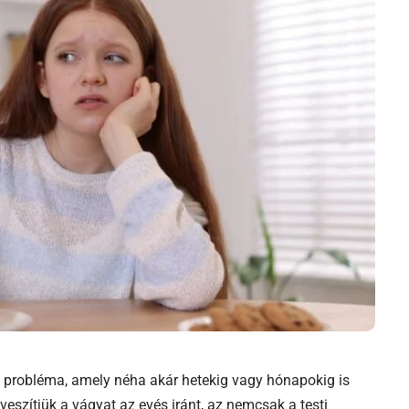
i probléma, amely néha akár hetekig vagy hónapokig is
lveszítjük a vágyat az evés iránt, az nemcsak a testi