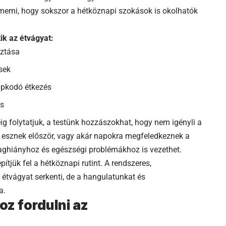
merni, hogy sokszor a hétköznapi szokások is okolhatók
k az étvágyat:
sztása
ések
apkodó étkezés
ás
g folytatjuk, a testünk hozzászokhat, hogy nem igényli a
e esznek először, vagy akár napokra megfeledkeznek a
yaghiányhoz és egészségi problémákhoz is vezethet.
ítjük fel a hétköznapi rutint. A rendszeres,
étvágyat serkenti, de a hangulatunkat és
a.
z fordulni az