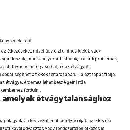
kenységek iránt
z étkezéseket, mivel úgy érzik, nincs idejük vagy
vizsgaidőszak, munkahelyi konfliktusok, családi problémák)
zabb távon is befolyásolhatják az étvágyat.
 sokat segíthet az okok feltárásában. Ha azt tapasztalja,
az étvágya, érdemes lehet beszélgetni róla
akemberhez fordulni.
, amelyek étvágytalansághoz
apok gyakran kedvezőtlenül befolyásolják az étkezési
úlzott kávéfogyasztás vagy rendszertelen étkezés is