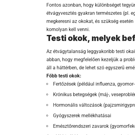
Fontos azonban, hogy különbséget tegyün
étvágyvesztés gyakran természetes (pl. eg
megkeresni az okokat, és szükség esetén sz
komolyan kell venni.
Testi okok, melyek be
Az
étvágytalanság
leggyakoribb testi okai
abban, hogy megfelelően kezeljük a probl
áll a háttérben, de lehet szó egyszerű emé
Főbb testi okok:
Fertőzések (például influenza, gyomor-
Krónikus betegségek (máj-, veseprobl
Hormonális változások (pajzsmirigypr
Gyógyszerek mellékhatásai
Emésztőrendszeri zavarok (gyomorfekél