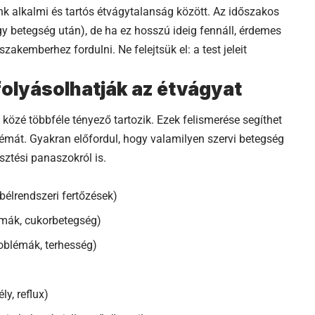
k alkalmi és tartós étvágytalanság között. Az időszakos
y betegség után), de ha ez hosszú ideig fennáll, érdemes
akemberhez fordulni. Ne felejtsük el: a test jeleit
folyásolhatják az étvágyat
 közé többféle tényező tartozik. Ezek felismerése segíthet
émát. Gyakran előfordul, hogy valamilyen szervi betegség
sztési panaszokról is.
bélrendszeri fertőzések)
émák, cukorbetegség)
oblémák, terhesség)
y, reflux)