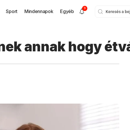
9
Sport
Mindennapok
Egyéb
tnek annak hogy ét