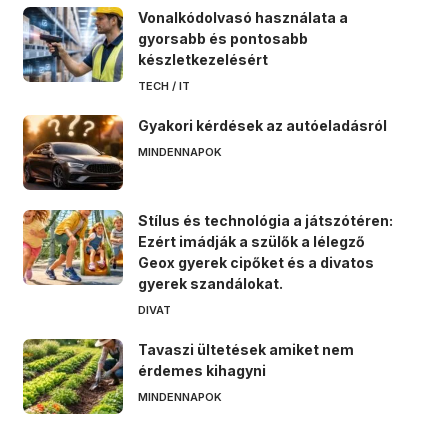
Vonalkódolvasó használata a
gyorsabb és pontosabb
készletkezelésért
TECH / IT
Gyakori kérdések az autóeladásról
MINDENNAPOK
Stílus és technológia a játszótéren:
Ezért imádják a szülők a lélegző
Geox gyerek cipőket és a divatos
gyerek szandálokat.
DIVAT
Tavaszi ültetések amiket nem
érdemes kihagyni
MINDENNAPOK