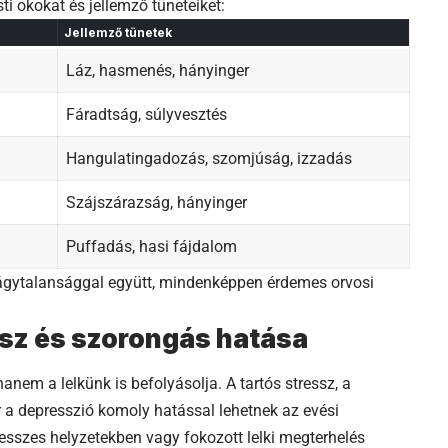
ti okokat és jellemző tüneteiket:
Jellemző tünetek
Láz, hasmenés, hányinger
Fáradtság, súlyvesztés
Hangulatingadozás, szomjúság, izzadás
Szájszárazság, hányinger
Puffadás, hasi fájdalom
vágytalansággal együtt, mindenképpen érdemes orvosi
essz és szorongás hatása
anem a lelkünk is befolyásolja. A tartós stressz, a
a depresszió komoly hatással lehetnek az evési
esszes helyzetekben vagy fokozott lelki megterhelés