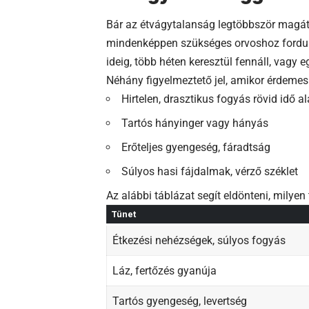
Bár az étvágytalanság legtöbbször magát
mindenképpen szükséges orvoshoz forduln
ideig, több héten keresztül fennáll, vagy 
Néhány figyelmeztető jel, amikor érdemes
Hirtelen, drasztikus fogyás rövid idő al
Tartós hányinger vagy hányás
Erőteljes gyengeség, fáradtság
Súlyos hasi fájdalmak, vérző széklet
Az alábbi táblázat segít eldönteni, milyen 
Tünet
Étkezési nehézségek, súlyos fogyás
Láz, fertőzés gyanúja
Tartós gyengeség, levertség