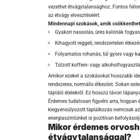
vezethet étvágytalansághoz. Fontos felis
az étvágy elvesztéséért.
Mindennapi szokások, amik csökkentheti
Gyakori nassolás, üres kalóriák fogya
Kihagyott reggeli, rendszertelen étkez
Folyamatos rohanás, túl gyors vagy k
Túlzott koffein- vagy alkoholfogyaszt
Amikor ezeket a szokásokat hosszabb idei
rendszeres, normális étkezést. Sokan est
tápláló ételekről. Ez hosszú távon tápan
Érdemes tudatosan figyelni arra, hogyan ép
kiegyensúlyozott táplálkozás nemcsak az 
energiaszintünket is pozitívan befolyásolj
Mikor érdemes orvosho
étvágytalansággal?