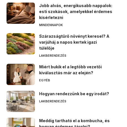
Jobb alvás, energikusabb nappalok:
esti szokások, amelyekkel érdemes
kísérletezni
MINDENNAPOK
Szárazságtűrő növényt keresel? A
varjúháj a napos kertek igazi
túlélője
LAKBERENDEZÉS
Miért bukik el a legtöbb vezetői
kiválasztás már az elején?
EGYÉB
Hogyan rendezzünk be egy irodát?
LAKBERENDEZÉS
Meddig tartható el a kombucha, és
hogyan érdemes tárolni?