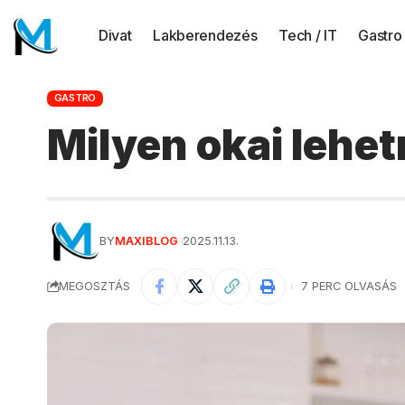
Divat
Lakberendezés
Tech / IT
Gastro
GASTRO
Milyen okai lehe
BY
MAXIBLOG
2025.11.13.
MEGOSZTÁS
7 PERC OLVASÁS