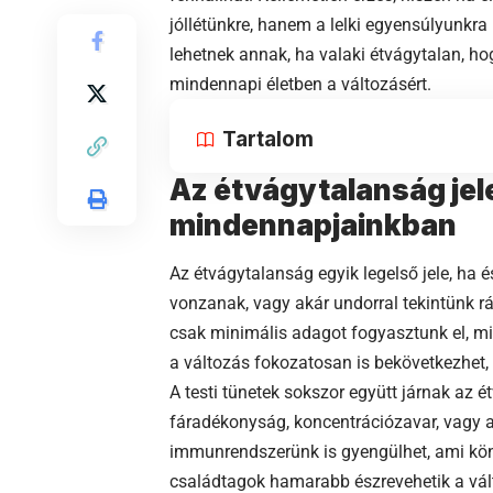
jóllétünkre, hanem a lelki egyensúlyunkra
lehetnek annak, ha valaki étvágytalan, ho
mindennapi életben a változásért.
Tartalom
Az étvágytalanság jele
mindennapjainkban
Az étvágytalanság egyik legelső jele, ha
vonzanak, vagy akár undorral tekintünk rá
csak minimális adagot fogyasztunk el, mi
a változás fokozatosan is bekövetkezhet, 
A testi tünetek sokszor együtt járnak az 
fáradékonyság, koncentrációzavar, vagy a
immunrendszerünk is gyengülhet, ami kö
családtagok hamarabb észrevehetik a vált