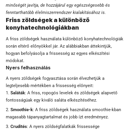
minőségét javítja, de hozzájárul egy egészségesebb és
fenntarthatóbb élelmiszerrendszer kialakításához is.
Friss zöldségek a különböző
konyhatechnológiákban
A friss zöldségek használata különböző konyhatechnológiák
során eltérő előnyökkel jár. Az alábbiakban áttekintjük,
hogyan befolyásolja a frissesség az egyes elkészítési
módokat.
Nyers felhasználás
A nyers zöldségek fogyasztása során élvezhetjük a
legteljesebb mértékben a frissesség előnyeit:
Saláták
: A friss, ropogós levelek és zöldségek alapvető
fontosságúak egy kiváló saláta elkészítéséhez.
Smoothie-k
: A friss zöldségek használata smoothie-kban
magasabb tápanyagtartalmat és jobb ízt eredményez.
Crudités
: A nyers zöldségfalatkák frissessége