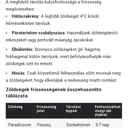
A megfelelő tárolás kulcsfontosságú a frissesség
megőrzéséhez:
Hűtőszekrény
: A legtöbb zöldséget 4°C körüli
hőmérsékleten tároljuk.
Páratartalom szabályozása
: Használjunk zöldségtároló
rekeszeket vagy perforált műanyag zacskókat.
Elkülönítés
: Bizonyos zöldségeket (pl. hagyma,
fokhagyma) külön tároljunk, mert befolyásolhatják más
zöldségek ízét és érését.
Mosás
: Csak közvetlenül felhasználás előtt mossuk meg
a zöldségeket, hogy elkerüljük a nedvesség miatti romlást.
Zöldségek frissességének összehasonlító
táblázata
Zöldség
Frissesség
Tárolási
Felhasználhat
jelei
tippek
ósági idő
(hűtve)
Paradicsom
Feszes,
Szobahőmér
5-7 nap