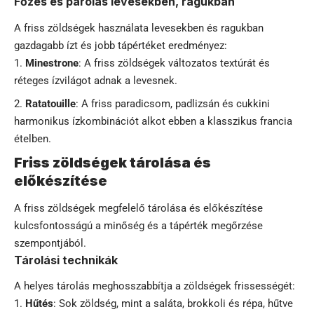
Főzés és párolás levesekben, ragukban
A friss zöldségek használata levesekben és ragukban
gazdagabb ízt és jobb tápértéket eredményez:
Minestrone
: A friss zöldségek változatos textúrát és
réteges ízvilágot adnak a levesnek.
Ratatouille
: A friss paradicsom, padlizsán és cukkini
harmonikus ízkombinációt alkot ebben a klasszikus francia
ételben.
Friss zöldségek tárolása és
előkészítése
A friss zöldségek megfelelő tárolása és előkészítése
kulcsfontosságú a minőség és a tápérték megőrzése
szempontjából.
Tárolási technikák
A helyes tárolás meghosszabbítja a zöldségek frissességét:
Hűtés
: Sok zöldség, mint a saláta, brokkoli és répa, hűtve