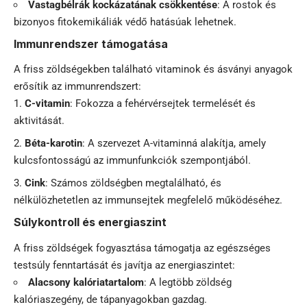
Vastagbélrák kockázatának csökkentése
: A rostok és
bizonyos fitokemikáliák védő hatásúak lehetnek.
Immunrendszer támogatása
A friss zöldségekben található vitaminok és ásványi anyagok
erősítik az immunrendszert:
C-vitamin
: Fokozza a fehérvérsejtek termelését és
aktivitását.
Béta-karotin
: A szervezet A-vitaminná alakítja, amely
kulcsfontosságú az immunfunkciók szempontjából.
Cink
: Számos zöldségben megtalálható, és
nélkülözhetetlen az immunsejtek megfelelő működéséhez.
Súlykontroll és energiaszint
A friss zöldségek fogyasztása támogatja az egészséges
testsúly fenntartását és javítja az energiaszintet:
Alacsony kalóriatartalom
: A legtöbb zöldség
kalóriaszegény, de tápanyagokban gazdag.