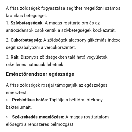
A friss zöldségek fogyasztása segíthet megelőzni számos
krónikus betegséget:
Szívbetegségek
: A magas rosttartalom és az
antioxidánsok csökkentik a szívbetegségek kockázatát.
Cukorbetegség
: A zöldségek alacsony glikémiás indexe
segít szabályozni a vércukorszintet.
Rák
: Bizonyos zöldségekben található vegyületek
rákellenes hatásúak lehetnek.
Emésztőrendszer egészsége
A friss zöldségek rostjai támogatják az egészséges
emésztést:
Prebiotikus hatás
: Táplálja a bélflóra jótékony
baktériumait.
Székrekedés megelőzése
: A magas rosttartalom
elősegíti a rendszeres bélmozgást.