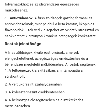
folyamatokhoz és az idegrendszer egészséges
működéséhez.
Antioxidánsok
: A friss zöldségek gazdag forrásai az
antioxidánsoknak, mint például a béta-karotin, likopin és
flavonoidok. Ezek védik a sejteket az oxidatív stressztől és
csökkenthetik bizonyos krónikus betegségek kockázatát.
Rostok jelentősége
A friss zöldségek kiváló rostforrások, amelyek
elengedhetetlenek az egészséges emésztéshez és a
bélrendszer megfelelő működéséhez. A rostok segítenek:
A teltségérzet kialakításában, ami támogatja a
súlykontrollt
A vércukorszint szabályozásában
A koleszterinszint csökkentésében
A bélmozgás elősegítésében és a székrekedés
megelőzésében