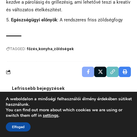
kezdve a párolásig és grillezésig, ami lehetővé teszi a kreatív
és változatos ételkészítést.
Egészségügyi előnyök
: A rendszeres friss zöldségfogy
TAGGED:
főzés
konyha
zöldségek
Lefrissebb bejegyzések
A weboldalon a minőségi felhasználói élmény érdekében sütiket
Egy apró hiba, és már tolhatod is
használunk.
hazáig: ezt sok rolleres csak az első
You can find out more about which cookies we are using or
defekt után tanulja meg
switch them off in
settings
.
MINDENNAPOK
Elfogad
Papír vagy digitális tervezés? Így alakíts
ki valóban működő időbeosztást