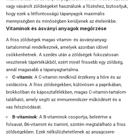
vagy vásárolt zöldségeket használunk a főzéshez, biztosítjuk,
hogy ezek a létfontosságú tápanyagok maximális
mennyiségben és minőségben kerüljenek az ételeinkbe.
Vitaminok és ásványi anyagok megőrzése
A friss zöldségek magas vitamin- és ásványianyag-
tartalommal rendelkeznek, amelyek azonban idővel
csökkenhetnek. A szedés után a zöldségek fokozatosan
veszítenek tápértékükből, ezért minél frissebb egy zöldség,
annál magasabb a tápanyagtartalma.
C-vitamin
: A C-vitamin rendkívül érzékeny a hőre és az
oxidációra. A friss zöldségekben, különösen a paprikában,
brokkoliban és káposztafélékben, magas C-vitamin-tartalom
található, amely segíti az immunrendszer működését és a
vas felszívódását.
B-vitaminok
: A B-vitaminok csoportja, beleértve a
folsavat, B6-vitamint és tiamint, szintén megtalálható a friss
zöldségekben. Ezek nélkülözhetetlenek az anyagcsere-