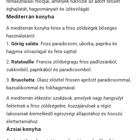
felhasználási módjai, amelyek tükrözik az adott terület
éghajlatát, hagyományait és ízlésvilágát.
Mediterrán konyha
A mediterrán konyha híres a friss zöldségek bőséges
használatáról:
Görög saláta
: Friss paradicsom, uborka, paprika és
hagyma olívaolajjal és feta sajttal.
Ratatouille
: Francia zöldségragu friss padlizsánból,
cukkiniből, paprikából és paradicsomból.
Bruschetta
: Olasz előétel frissen aprított paradicsommal,
bazsalikommal és fokhagymával.
A mediterrán étkezési szokások, amelyek nagy hangsúlyt
fektetnek a friss zöldségekre, hozzájárulnak a régió
lakosainak kiemelkedő egészségi állapotához és hosszú
élettartamához.
Ázsiai konyha