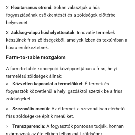
Flexitáriánus étrend
: Sokan választják a hús
fogyasztásának csökkentését és a zöldségek előtérbe
helyezését.
Zöldség-alapú húshelyettesítők
: Innovatív termékek
készülnek friss zöldségekből, amelyek ízben és textúrában a
húsra emlékeztetnek.
Farm-to-table mozgalom
A farm-to-table koncepció középpontjában a friss, helyi
termelésű zöldségek állnak:
Közvetlen kapcsolat a termelőkkel
: Éttermek és
fogyasztók közvetlenül a helyi gazdáktól szerzik be a friss
zöldségeket.
Szezonális menük
: Az éttermek a szezonálisan elérhető
friss zöldségekre építik menüiket.
Transzparencia
: A fogyasztók pontosan tudják, honnan
származnak az ételeikben felhasznált zöldségek.