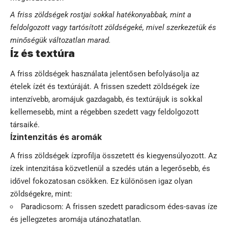
A friss zöldségek rostjai sokkal hatékonyabbak, mint a
feldolgozott vagy tartósított zöldségeké, mivel szerkezetük és
minőségük változatlan marad.
Íz és textúra
A friss zöldségek használata jelentősen befolyásolja az
ételek ízét és textúráját. A frissen szedett zöldségek íze
intenzívebb, aromájuk gazdagabb, és textúrájuk is sokkal
kellemesebb, mint a régebben szedett vagy feldolgozott
társaiké.
Ízintenzitás és aromák
A friss zöldségek ízprofilja összetett és kiegyensúlyozott. Az
ízek intenzitása közvetlenül a szedés után a legerősebb, és
idővel fokozatosan csökken. Ez különösen igaz olyan
zöldségekre, mint:
Paradicsom: A frissen szedett paradicsom édes-savas íze
és jellegzetes aromája utánozhatatlan.