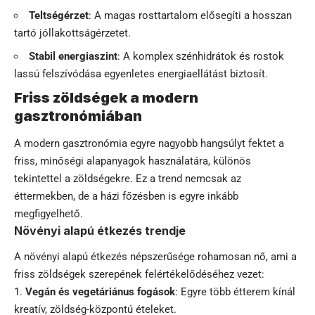
Teltségérzet
: A magas rosttartalom elősegíti a hosszan
tartó jóllakottságérzetet.
Stabil energiaszint
: A komplex szénhidrátok és rostok
lassú felszívódása egyenletes energiaellátást biztosít.
Friss zöldségek a modern
gasztronómiában
A modern gasztronómia egyre nagyobb hangsúlyt fektet a
friss, minőségi alapanyagok használatára, különös
tekintettel a zöldségekre. Ez a trend nemcsak az
éttermekben, de a házi főzésben is egyre inkább
megfigyelhető.
Növényi alapú étkezés trendje
A növényi alapú étkezés népszerűsége rohamosan nő, ami a
friss zöldségek szerepének felértékelődéséhez vezet:
Vegán és vegetáriánus fogások
: Egyre több étterem kínál
kreatív, zöldség-központú ételeket.