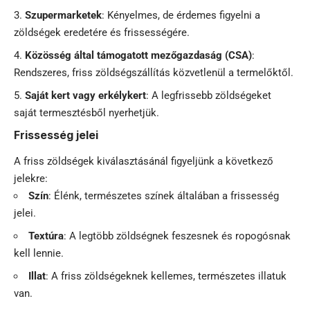
Szupermarketek
: Kényelmes, de érdemes figyelni a
zöldségek eredetére és frissességére.
Közösség által támogatott mezőgazdaság (CSA)
:
Rendszeres, friss zöldségszállítás közvetlenül a termelőktől.
Saját kert vagy erkélykert
: A legfrissebb zöldségeket
saját termesztésből nyerhetjük.
Frissesség jelei
A friss zöldségek kiválasztásánál figyeljünk a következő
jelekre:
Szín
: Élénk, természetes színek általában a frissesség
jelei.
Textúra
: A legtöbb zöldségnek feszesnek és ropogósnak
kell lennie.
Illat
: A friss zöldségeknek kellemes, természetes illatuk
van.