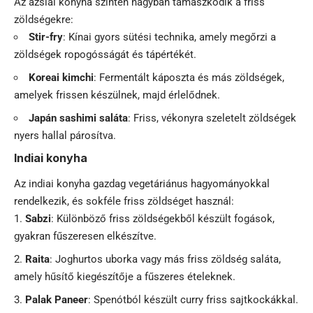
Az ázsiai konyha szintén nagyban támaszkodik a friss
zöldségekre:
Stir-fry
: Kínai gyors sütési technika, amely megőrzi a
zöldségek ropogósságát és tápértékét.
Koreai kimchi
: Fermentált káposzta és más zöldségek,
amelyek frissen készülnek, majd érlelődnek.
Japán sashimi saláta
: Friss, vékonyra szeletelt zöldségek
nyers hallal párosítva.
Indiai konyha
Az indiai konyha gazdag vegetáriánus hagyományokkal
rendelkezik, és sokféle friss zöldséget használ:
Sabzi
: Különböző friss zöldségekből készült fogások,
gyakran fűszeresen elkészítve.
Raita
: Joghurtos uborka vagy más friss zöldség saláta,
amely hűsítő kiegészítője a fűszeres ételeknek.
Palak Paneer
: Spenótból készült curry friss sajtkockákkal.