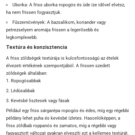
Uborka: A friss uborka ropogós és üde íze idővel elvész,
ha nem frissen fogyasztjuk.
Fűszernövények: A bazsalikom, koriander vagy
petrezselyem aromája frissen a legerősebb és
legkomplexebb.
Textúra és konzisztencia
A friss zöldségek textúrája is kulcsfontosságú az ételek
élvezeti értékének szempontjából. A frissen szedett
zöldségek általában:
Ropogósabbak
Lédúsabbak
Kevésbé lisztesek vagy fásak
Például egy friss sárgarépa ropogós és édes, míg egy régebbi
példány lehet puha és kevésbé ízletes. Hasonlóképpen, a
friss zöldbab roppanós és zamatos, míg a régebbi vagy
fagyasztott változat gyakran elveszíti ezt a kellemes textúrát.