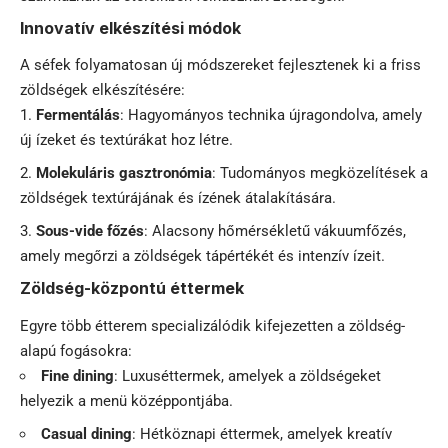
Innovatív elkészítési módok
A séfek folyamatosan új módszereket fejlesztenek ki a friss
zöldségek elkészítésére:
Fermentálás
: Hagyományos technika újragondolva, amely
új ízeket és textúrákat hoz létre.
Molekuláris gasztronómia
: Tudományos megközelítések a
zöldségek textúrájának és ízének átalakítására.
Sous-vide főzés
: Alacsony hőmérsékletű vákuumfőzés,
amely megőrzi a zöldségek tápértékét és intenzív ízeit.
Zöldség-központú éttermek
Egyre több étterem specializálódik kifejezetten a zöldség-
alapú fogásokra:
Fine dining
: Luxuséttermek, amelyek a zöldségeket
helyezik a menü középpontjába.
Casual dining
: Hétköznapi éttermek, amelyek kreatív