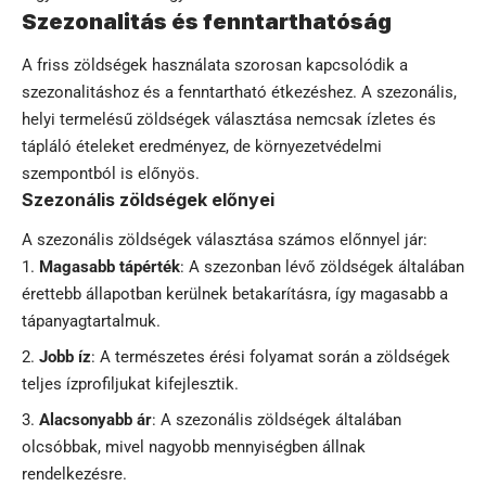
Szezonalitás és fenntarthatóság
A friss zöldségek használata szorosan kapcsolódik a
szezonalitáshoz és a fenntartható étkezéshez. A szezonális,
helyi termelésű zöldségek választása nemcsak ízletes és
tápláló ételeket eredményez, de környezetvédelmi
szempontból is előnyös.
Szezonális zöldségek előnyei
A szezonális zöldségek választása számos előnnyel jár:
Magasabb tápérték
: A szezonban lévő zöldségek általában
érettebb állapotban kerülnek betakarításra, így magasabb a
tápanyagtartalmuk.
Jobb íz
: A természetes érési folyamat során a zöldségek
teljes ízprofiljukat kifejlesztik.
Alacsonyabb ár
: A szezonális zöldségek általában
olcsóbbak, mivel nagyobb mennyiségben állnak
rendelkezésre.