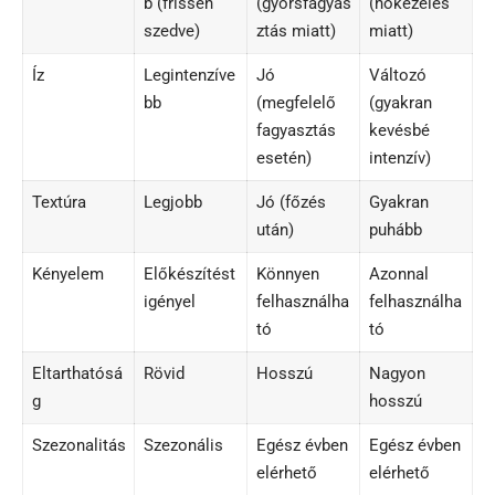
b (frissen
(gyorsfagyas
(hőkezelés
szedve)
ztás miatt)
miatt)
Íz
Legintenzíve
Jó
Változó
bb
(megfelelő
(gyakran
fagyasztás
kevésbé
esetén)
intenzív)
Textúra
Legjobb
Jó (főzés
Gyakran
után)
puhább
Kényelem
Előkészítést
Könnyen
Azonnal
igényel
felhasználha
felhasználha
tó
tó
Eltarthatósá
Rövid
Hosszú
Nagyon
g
hosszú
Szezonalitás
Szezonális
Egész évben
Egész évben
elérhető
elérhető