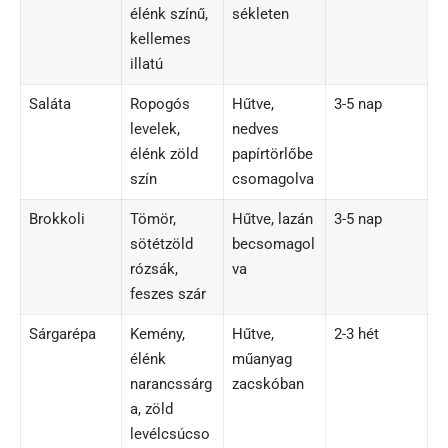
élénk színű,
sékleten
kellemes
illatú
Saláta
Ropogós
Hűtve,
3-5 nap
levelek,
nedves
élénk zöld
papírtörlőbe
szín
csomagolva
Brokkoli
Tömör,
Hűtve, lazán
3-5 nap
sötétzöld
becsomagol
rózsák,
va
feszes szár
Sárgarépa
Kemény,
Hűtve,
2-3 hét
élénk
műanyag
narancssárg
zacskóban
a, zöld
levélcsúcso