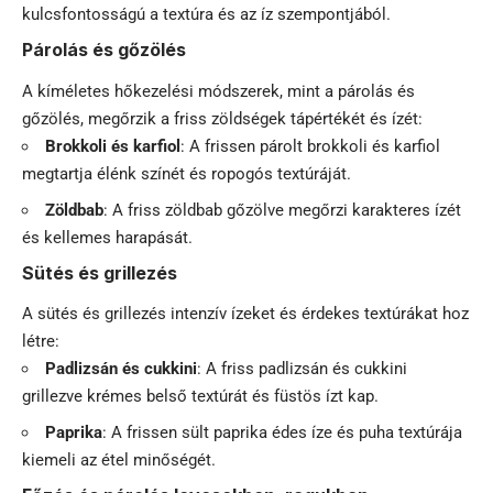
kulcsfontosságú a textúra és az íz szempontjából.
Párolás és gőzölés
A kíméletes hőkezelési módszerek, mint a párolás és
gőzölés, megőrzik a friss zöldségek tápértékét és ízét:
Brokkoli és karfiol
: A frissen párolt brokkoli és karfiol
megtartja élénk színét és ropogós textúráját.
Zöldbab
: A friss zöldbab gőzölve megőrzi karakteres ízét
és kellemes harapását.
Sütés és grillezés
A sütés és grillezés intenzív ízeket és érdekes textúrákat hoz
létre:
Padlizsán és cukkini
: A friss padlizsán és cukkini
grillezve krémes belső textúrát és füstös ízt kap.
Paprika
: A frissen sült paprika édes íze és puha textúrája
kiemeli az étel minőségét.