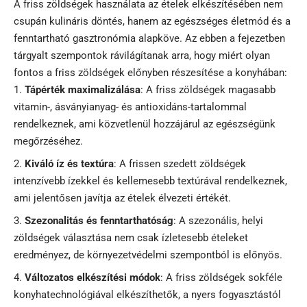
A friss zöldségek használata az ételek elkészítésében nem
csupán kulináris döntés, hanem az egészséges életmód és a
fenntartható gasztronómia alapköve. Az ebben a fejezetben
tárgyalt szempontok rávilágítanak arra, hogy miért olyan
fontos a friss zöldségek előnyben részesítése a konyhában:
Tápérték maximalizálása
: A friss zöldségek magasabb
vitamin-, ásványianyag- és antioxidáns-tartalommal
rendelkeznek, ami közvetlenül hozzájárul az egészségünk
megőrzéséhez.
Kiváló íz és textúra
: A frissen szedett zöldségek
intenzívebb ízekkel és kellemesebb textúrával rendelkeznek,
ami jelentősen javítja az ételek élvezeti értékét.
Szezonalitás és fenntarthatóság
: A szezonális, helyi
zöldségek választása nem csak ízletesebb ételeket
eredményez, de környezetvédelmi szempontból is előnyös.
Változatos elkészítési módok
: A friss zöldségek sokféle
konyhatechnológiával elkészíthetők, a nyers fogyasztástól