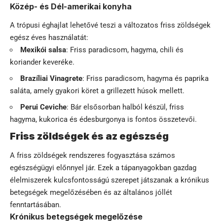
Közép- és Dél-amerikai konyha
A trópusi éghajlat lehetővé teszi a változatos friss zöldségek
egész éves használatát:
Mexikói salsa
: Friss paradicsom, hagyma, chili és
koriander keveréke.
Brazíliai Vinagrete
: Friss paradicsom, hagyma és paprika
saláta, amely gyakori köret a grillezett húsok mellett.
Perui Ceviche
: Bár elsősorban halból készül, friss
hagyma, kukorica és édesburgonya is fontos összetevői.
Friss zöldségek és az egészség
A friss zöldségek rendszeres fogyasztása számos
egészségügyi előnnyel jár. Ezek a tápanyagokban gazdag
élelmiszerek kulcsfontosságú szerepet játszanak a krónikus
betegségek megelőzésében és az általános jóllét
fenntartásában.
Krónikus betegségek megelőzése