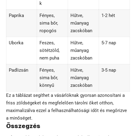
k
Paprika
Fényes,
Hűtve,
1-2 hét
sima bőr,
műanyag
ropogós
zacskóban
Uborka
Feszes,
Hűtve,
5-7 nap
sötétzöld,
műanyag
nem puha
zacskóban
Padlizsán
Fényes,
Hűtve,
3-5 nap
sima bőr,
műanyag
könnyű
zacskóban
Ez a táblázat segíthet a vásárlóknak gyorsan azonosítani a
friss zöldségeket és megfelelően tárolni őket otthon,
maximalizálva ezzel a felhasználhatósági időt és megőrizve
a minőséget.
Összegzés