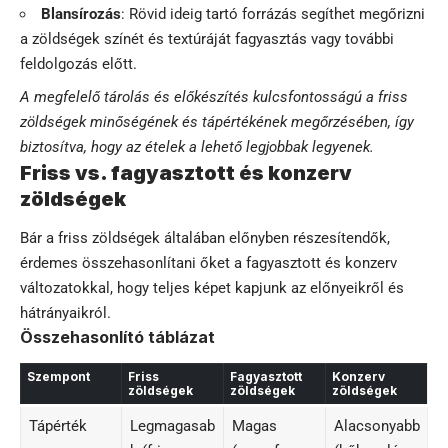
Blansírozás
: Rövid ideig tartó forrázás segíthet megőrizni
a zöldségek színét és textúráját fagyasztás vagy további
feldolgozás előtt.
A megfelelő tárolás és előkészítés kulcsfontosságú a friss
zöldségek minőségének és tápértékének megőrzésében, így
biztosítva, hogy az ételek a lehető legjobbak legyenek.
Friss vs. fagyasztott és konzerv
zöldségek
Bár a friss zöldségek általában előnyben részesítendők,
érdemes összehasonlítani őket a fagyasztott és konzerv
változatokkal, hogy teljes képet kapjunk az előnyeikről és
hátrányaikról.
Összehasonlító táblázat
Szempont
Friss
Fagyasztott
Konzerv
zöldségek
zöldségek
zöldségek
Tápérték
Legmagasab
Magas
Alacsonyabb