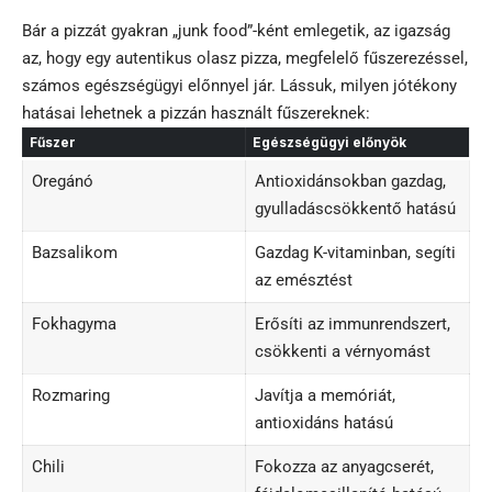
Bár a pizzát gyakran „junk food”-ként emlegetik, az igazság
az, hogy egy autentikus olasz pizza, megfelelő fűszerezéssel,
számos egészségügyi előnnyel jár. Lássuk, milyen jótékony
hatásai lehetnek a pizzán használt fűszereknek:
Fűszer
Egészségügyi előnyök
Oregánó
Antioxidánsokban gazdag,
gyulladáscsökkentő hatású
Bazsalikom
Gazdag K-vitaminban, segíti
az emésztést
Fokhagyma
Erősíti az immunrendszert,
csökkenti a vérnyomást
Rozmaring
Javítja a memóriát,
antioxidáns hatású
Chili
Fokozza az anyagcserét,