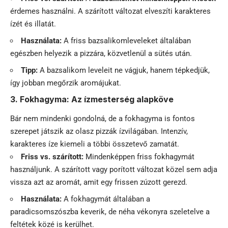
érdemes használni. A szárított változat elveszíti karakteres
ízét és illatát.
Használata:
A friss bazsalikomleveleket általában
egészben helyezik a pizzára, közvetlenül a sütés után.
Tipp:
A bazsalikom leveleit ne vágjuk, hanem tépkedjük,
így jobban megőrzik aromájukat.
3. Fokhagyma: Az ízmesterség alapköve
Bár nem mindenki gondolná, de a fokhagyma is fontos
szerepet játszik az olasz pizzák ízvilágában. Intenzív,
karakteres íze kiemeli a többi összetevő zamatát.
Friss vs. szárított:
Mindenképpen friss fokhagymát
használjunk. A szárított vagy porított változat közel sem adja
vissza azt az aromát, amit egy frissen zúzott gerezd.
Használata:
A fokhagymát általában a
paradicsomszószba keverik, de néha vékonyra szeletelve a
feltétek közé is kerülhet.