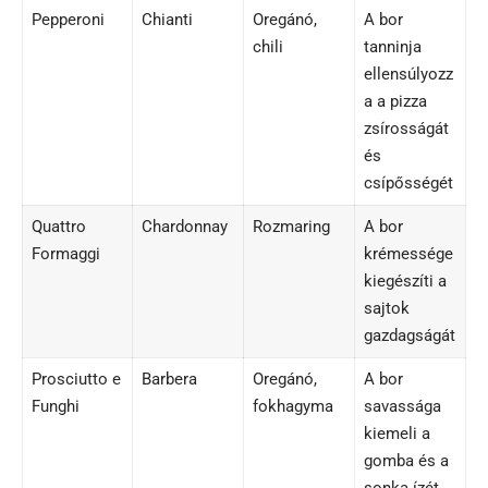
Pepperoni
Chianti
Oregánó,
A bor
chili
tanninja
ellensúlyozz
a a pizza
zsírosságát
és
csípősségét
Quattro
Chardonnay
Rozmaring
A bor
Formaggi
krémessége
kiegészíti a
sajtok
gazdagságát
Prosciutto e
Barbera
Oregánó,
A bor
Funghi
fokhagyma
savassága
kiemeli a
gomba és a