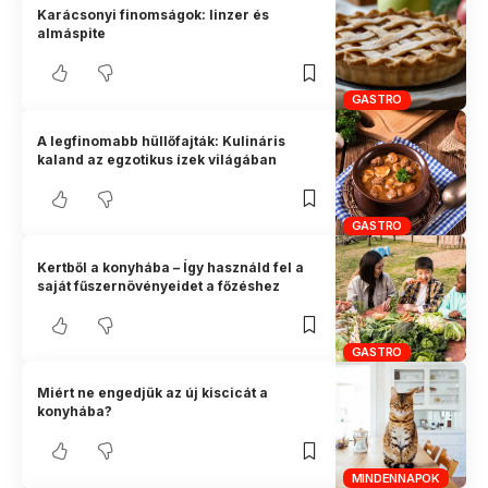
Karácsonyi finomságok: linzer és
almáspite
GASTRO
A legfinomabb hüllőfajták: Kulináris
kaland az egzotikus ízek világában
GASTRO
Kertből a konyhába – Így használd fel a
saját fűszernövényeidet a főzéshez
GASTRO
Miért ne engedjük az új kiscicát a
konyhába?
MINDENNAPOK