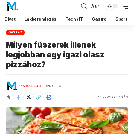
Aa
Divat
Lakberendezés
Tech / IT
Gastro
Sport
GASTRO
Milyen fűszerek illenek
legjobban egy igazi olasz
pizzához?
BY
MAXIBLOG
2025.01.26.
13 PERC OLVASÁS