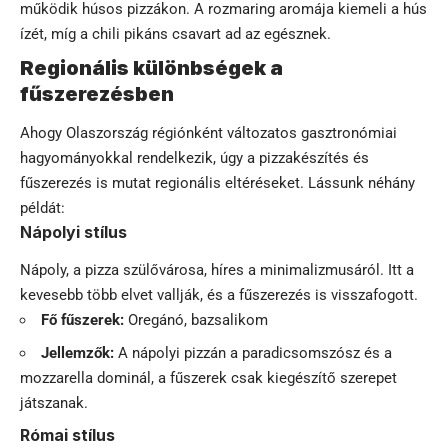
működik húsos pizzákon. A rozmaring aromája kiemeli a hús
ízét, míg a chili pikáns csavart ad az egésznek.
Regionális különbségek a
fűszerezésben
Ahogy Olaszország régiónként változatos gasztronómiai
hagyományokkal rendelkezik, úgy a pizzakészítés és
fűszerezés is mutat regionális eltéréseket. Lássunk néhány
példát:
Nápolyi stílus
Nápoly, a pizza szülővárosa, híres a minimalizmusáról. Itt a
kevesebb több elvet vallják, és a fűszerezés is visszafogott.
Fő fűszerek:
Oregánó, bazsalikom
Jellemzők:
A nápolyi pizzán a paradicsomszósz és a
mozzarella dominál, a fűszerek csak kiegészítő szerepet
játszanak.
Római stílus