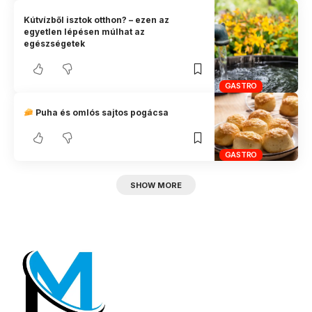
Kútvízből isztok otthon? – ezen az
egyetlen lépésen múlhat az
egészségetek
GASTRO
Puha és omlós sajtos pogácsa
GASTRO
SHOW MORE