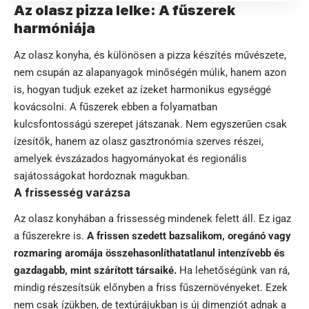
Az olasz pizza lelke: A fűszerek
harmóniája
Az olasz konyha, és különösen a pizza készítés művészete,
nem csupán az alapanyagok minőségén múlik, hanem azon
is, hogyan tudjuk ezeket az ízeket harmonikus egységgé
kovácsolni. A fűszerek ebben a folyamatban
kulcsfontosságú szerepet játszanak. Nem egyszerűen csak
ízesítők, hanem az olasz gasztronómia szerves részei,
amelyek évszázados hagyományokat és regionális
sajátosságokat hordoznak magukban.
A frissesség varázsa
Az olasz konyhában a frissesség mindenek felett áll. Ez igaz
a fűszerekre is.
A frissen szedett bazsalikom, oregánó vagy
rozmaring aromája összehasonlíthatatlanul intenzívebb és
gazdagabb, mint szárított társaiké.
Ha lehetőségünk van rá,
mindig részesítsük előnyben a friss fűszernövényeket. Ezek
nem csak ízükben, de textúrájukban is új dimenziót adnak a