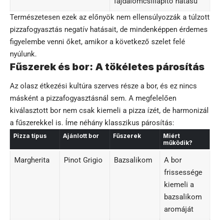
fájdalomcsillapító hatású
Természetesen ezek az előnyök nem ellensúlyozzák a túlzott
pizzafogyasztás negatív hatásait, de mindenképpen érdemes
figyelembe venni őket, amikor a következő szelet felé
nyúlunk.
Fűszerek és bor: A tökéletes párosítás
Az olasz étkezési kultúra szerves része a bor, és ez nincs
másként a pizzafogyasztásnál sem. A megfelelően
kiválasztott bor nem csak kiemeli a pizza ízét, de harmonizál
a fűszerekkel is. Íme néhány klasszikus párosítás:
Pizza típus
Ajánlott bor
Fűszerek
Miért
működik?
Margherita
Pinot Grigio
Bazsalikom
A bor
frissessége
kiemeli a
bazsalikom
aromáját