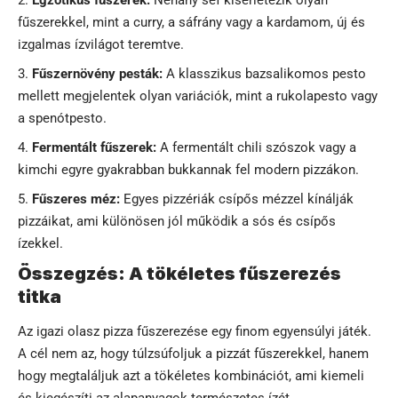
fűszerekkel, mint a curry, a sáfrány vagy a kardamom, új és
izgalmas ízvilágot teremtve.
Fűszernövény pesták:
A klasszikus bazsalikomos pesto
mellett megjelentek olyan variációk, mint a rukolapesto vagy
a spenótpesto.
Fermentált fűszerek:
A fermentált chili szószok vagy a
kimchi egyre gyakrabban bukkannak fel modern pizzákon.
Fűszeres méz:
Egyes pizzériák csípős mézzel kínálják
pizzáikat, ami különösen jól működik a sós és csípős
ízekkel.
Összegzés: A tökéletes fűszerezés
titka
Az igazi olasz pizza fűszerezése egy finom egyensúlyi játék.
A cél nem az, hogy túlzsúfoljuk a pizzát fűszerekkel, hanem
hogy megtaláljuk azt a tökéletes kombinációt, ami kiemeli