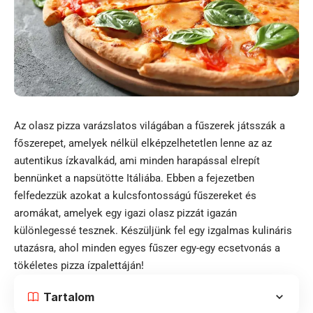
Az olasz pizza varázslatos világában a fűszerek játsszák a
főszerepet, amelyek nélkül elképzelhetetlen lenne az az
autentikus ízkavalkád, ami minden harapással elrepít
bennünket a napsütötte Itáliába. Ebben a fejezetben
felfedezzük azokat a kulcsfontosságú fűszereket és
aromákat, amelyek egy igazi olasz pizzát igazán
különlegessé tesznek. Készüljünk fel egy izgalmas kulináris
utazásra, ahol minden egyes fűszer egy-egy ecsetvonás a
tökéletes pizza ízpalettáján!
Tartalom