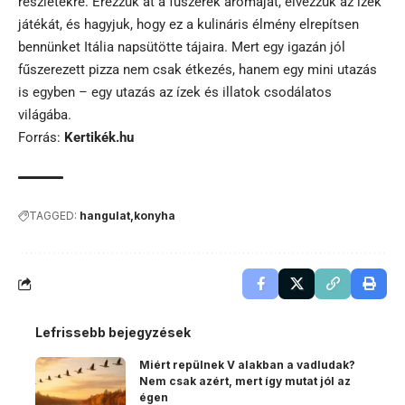
részletekre. Érezzük át a fűszerek aromáját, élvezzük az ízek
játékát, és hagyjuk, hogy ez a kulináris élmény elrepítsen
bennünket Itália napsütötte tájaira. Mert egy igazán jól
fűszerezett pizza nem csak étkezés, hanem egy mini utazás
is egyben – egy utazás az ízek és illatok csodálatos
világába.
Forrás:
Kertikék.hu
TAGGED:
hangulat
konyha
Lefrissebb bejegyzések
Miért repülnek V alakban a vadludak?
Nem csak azért, mert így mutat jól az
égen