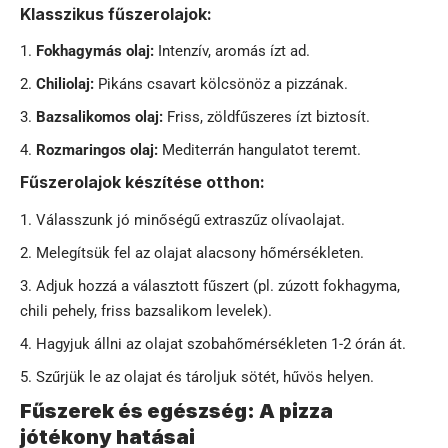
Klasszikus fűszerolajok:
Fokhagymás olaj:
Intenzív, aromás ízt ad.
Chiliolaj:
Pikáns csavart kölcsönöz a pizzának.
Bazsalikomos olaj:
Friss, zöldfűszeres ízt biztosít.
Rozmaringos olaj:
Mediterrán hangulatot teremt.
Fűszerolajok készítése otthon:
Válasszunk jó minőségű extraszűz olívaolajat.
Melegítsük fel az olajat alacsony hőmérsékleten.
Adjuk hozzá a választott fűszert (pl. zúzott fokhagyma,
chili pehely, friss bazsalikom levelek).
Hagyjuk állni az olajat szobahőmérsékleten 1-2 órán át.
Szűrjük le az olajat és tároljuk sötét, hűvös helyen.
Fűszerek és egészség: A pizza
jótékony hatásai