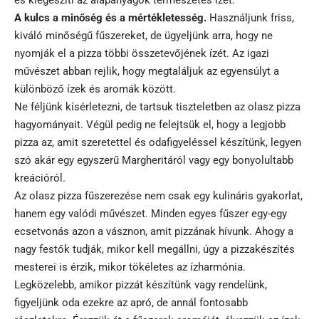
és kiegészíti az alapanyagok természetes ízét.
A kulcs a minőség és a mértékletesség.
Használjunk friss,
kiváló minőségű fűszereket, de ügyeljünk arra, hogy ne
nyomják el a pizza többi összetevőjének ízét. Az igazi
művészet abban rejlik, hogy megtaláljuk az egyensúlyt a
különböző ízek és aromák között.
Ne féljünk kísérletezni, de tartsuk tiszteletben az olasz pizza
hagyományait. Végül pedig ne felejtsük el, hogy a legjobb
pizza az, amit szeretettel és odafigyeléssel készítünk, legyen
szó akár egy egyszerű Margheritáról vagy egy bonyolultabb
kreációról.
Az olasz pizza fűszerezése nem csak egy kulináris gyakorlat,
hanem egy valódi művészet. Minden egyes fűszer egy-egy
ecsetvonás azon a vásznon, amit pizzának hívunk. Ahogy a
nagy festők tudják, mikor kell megállni, úgy a pizzakészítés
mesterei is érzik, mikor tökéletes az ízharmónia.
Legközelebb, amikor pizzát készítünk vagy rendelünk,
figyeljünk oda ezekre az apró, de annál fontosabb