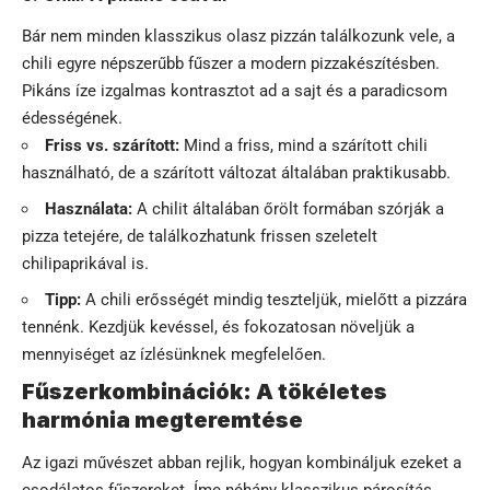
Bár nem minden klasszikus olasz pizzán találkozunk vele, a
chili egyre népszerűbb fűszer a modern pizzakészítésben.
Pikáns íze izgalmas kontrasztot ad a sajt és a paradicsom
édességének.
Friss vs. szárított:
Mind a friss, mind a szárított chili
használható, de a szárított változat általában praktikusabb.
Használata:
A chilit általában őrölt formában szórják a
pizza tetejére, de találkozhatunk frissen szeletelt
chilipaprikával is.
Tipp:
A chili erősségét mindig teszteljük, mielőtt a pizzára
tennénk. Kezdjük kevéssel, és fokozatosan növeljük a
mennyiséget az ízlésünknek megfelelően.
Fűszerkombinációk: A tökéletes
harmónia megteremtése
Az igazi művészet abban rejlik, hogyan kombináljuk ezeket a