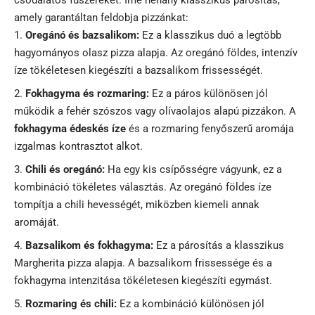
csodálatos fűszereket. Íme néhány klasszikus párosítás,
amely garantáltan feldobja pizzánkat:
Oregánó és bazsalikom:
Ez a klasszikus duó a legtöbb
hagyományos olasz pizza alapja. Az oregánó földes, intenzív
íze tökéletesen kiegészíti a bazsalikom frissességét.
Fokhagyma és rozmaring:
Ez a páros különösen jól
működik a fehér szószos vagy olívaolajos alapú pizzákon. A
fokhagyma édeskés íze
és a rozmaring fenyőszerű aromája
izgalmas kontrasztot alkot.
Chili és oregánó:
Ha egy kis csípősségre vágyunk, ez a
kombináció tökéletes választás. Az oregánó földes íze
tompítja a chili hevességét, miközben kiemeli annak
aromáját.
Bazsalikom és fokhagyma:
Ez a párosítás a klasszikus
Margherita pizza alapja. A bazsalikom frissessége és a
fokhagyma intenzitása tökéletesen kiegészíti egymást.
Rozmaring és chili:
Ez a kombináció különösen jól