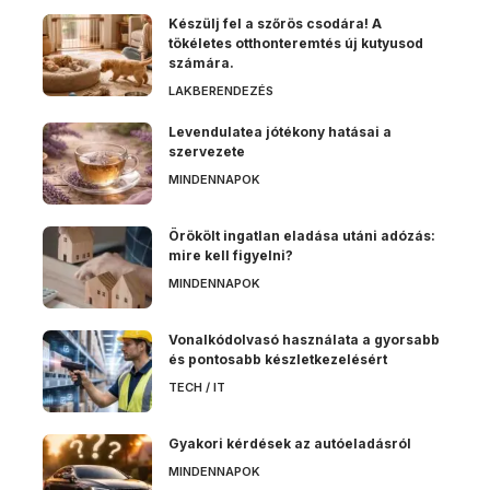
Készülj fel a szőrös csodára! A
tökéletes otthonteremtés új kutyusod
számára.
LAKBERENDEZÉS
Levendulatea jótékony hatásai a
szervezete
MINDENNAPOK
Örökölt ingatlan eladása utáni adózás:
mire kell figyelni?
MINDENNAPOK
Vonalkódolvasó használata a gyorsabb
és pontosabb készletkezelésért
TECH / IT
Gyakori kérdések az autóeladásról
MINDENNAPOK