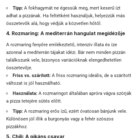
Tipp:
A fokhagymát ne égessük meg, mert keserű ízt
adhat a pizzának. Ha feltétként használjuk, helyezzük más
összetevők alá, hogy védjük a közvetlen hőtől.
4. Rozmaring: A mediterrán hangulat megidézője
A rozmaring fenyőre emlékeztető, intenzív illata és íze
azonnal a mediterrán tájakat idézi. Bár nem minden pizzán
találkozunk vele, bizonyos variációknak elengedhetetlen
összetevője.
Friss vs. szárított:
A friss rozmaring ideális, de a szárított
változat is jól használható.
Használata:
A rozmaringot általában apróra vágva szórják
a pizza tetejére sütés előtt.
Tipp:
A rozmaring erős ízű, ezért óvatosan bánjunk vele.
Különösen jól illik a burgonyás vagy a fehér szószos
pizzákhoz.
5. Chili: A pikáns csavar