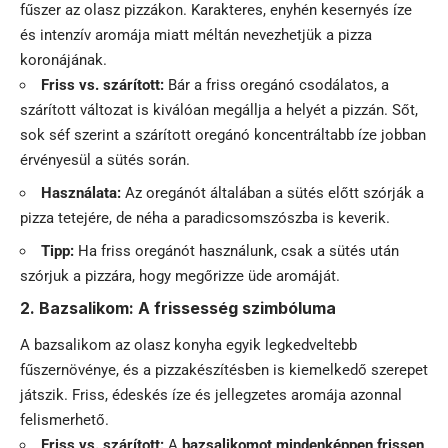
fűszer az olasz pizzákon. Karakteres, enyhén kesernyés íze
és intenzív aromája miatt méltán nevezhetjük a pizza
koronájának.
Friss vs. szárított:
Bár a friss oregánó csodálatos, a
szárított változat is kiválóan megállja a helyét a pizzán. Sőt,
sok séf szerint a szárított oregánó koncentráltabb íze jobban
érvényesül a sütés során.
Használata:
Az oregánót általában a sütés előtt szórják a
pizza tetejére, de néha a paradicsomszószba is keverik.
Tipp:
Ha friss oregánót használunk, csak a sütés után
szórjuk a pizzára, hogy megőrizze üde aromáját.
2. Bazsalikom: A frissesség szimbóluma
A bazsalikom az olasz konyha egyik legkedveltebb
fűszernövénye, és a pizzakészítésben is kiemelkedő szerepet
játszik. Friss, édeskés íze és jellegzetes aromája azonnal
felismerhető.
Friss vs. szárított:
A
bazsalikomot mindenképpen frissen