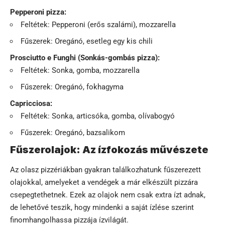
Pepperoni pizza:
Feltétek: Pepperoni (erős szalámi), mozzarella
Fűszerek: Oregánó, esetleg egy kis chili
Prosciutto e Funghi (Sonkás-gombás pizza):
Feltétek: Sonka, gomba, mozzarella
Fűszerek: Oregánó, fokhagyma
Capricciosa:
Feltétek: Sonka, articsóka, gomba, olívabogyó
Fűszerek: Oregánó, bazsalikom
Fűszerolajok: Az ízfokozás művészete
Az olasz pizzériákban gyakran találkozhatunk fűszerezett
olajokkal, amelyeket a vendégek a már elkészült pizzára
csepegtethetnek. Ezek az olajok nem csak extra ízt adnak,
de lehetővé teszik, hogy mindenki a saját ízlése szerint
finomhangolhassa pizzája ízvilágát.