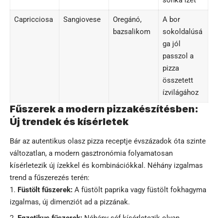
sonka ízét
Capricciosa
Sangiovese
Oregánó,
A bor
bazsalikom
sokoldalúsá
ga jól
passzol a
pizza
összetett
ízvilágához
Fűszerek a modern pizzakészítésben:
Új trendek és kísérletek
Bár az autentikus olasz pizza receptje évszázadok óta szinte
változatlan, a modern gasztronómia folyamatosan
kísérletezik új ízekkel és kombinációkkal. Néhány izgalmas
trend a fűszerezés terén:
Füstölt fűszerek:
A füstölt paprika vagy füstölt fokhagyma
izgalmas, új dimenziót ad a pizzának.
Egzotikus fűszerek:
Néhány séf kísérletezik olyan