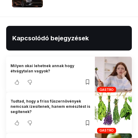
Kapcsolódó bejegyzések
Milyen okai lehetnek annak hogy
étvágytalan vagyok?
GASTRO
Tudtad, hogy a friss fűszernövények
nemcsak ízesítenek, hanem emésztést is
segítenek?
GASTRO