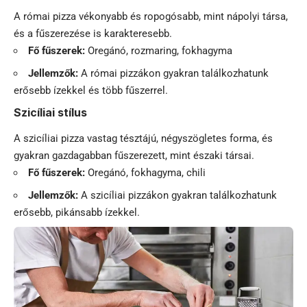
A római pizza vékonyabb és ropogósabb, mint nápolyi társa,
és a fűszerezése is karakteresebb.
Fő fűszerek:
Oregánó, rozmaring, fokhagyma
Jellemzők:
A római pizzákon gyakran találkozhatunk
erősebb ízekkel és több fűszerrel.
Szicíliai stílus
A szicíliai pizza vastag tésztájú, négyszögletes forma, és
gyakran gazdagabban fűszerezett, mint északi társai.
Fő fűszerek:
Oregánó, fokhagyma, chili
Jellemzők:
A szicíliai pizzákon gyakran találkozhatunk
erősebb, pikánsabb ízekkel.