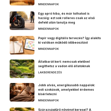
MINDENNAPOK
Egy apró hiba, és már tolhatod is
hazáig: ezt sok rolleres csak az első
defekt után tanulja meg
MINDENNAPOK
Papír vagy digitális tervezés? Így alakíts
ki valóban működő időbeosztást
MINDENNAPOK
Állatbarát kert: nemcsak etetővel
segíthetsz a vadon élő állatoknak
LAKBERENDEZÉS
Jobb alvás, energikusabb nappalok:
esti szokások, amelyekkel érdemes
kísérletezni
MINDENNAPOK
Szárazságtűrő növényt keresel? A