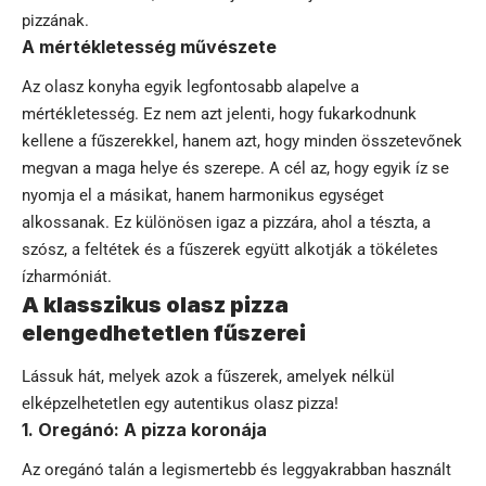
pizzának.
A mértékletesség művészete
Az olasz konyha egyik legfontosabb alapelve a
mértékletesség. Ez nem azt jelenti, hogy fukarkodnunk
kellene a fűszerekkel, hanem azt, hogy minden összetevőnek
megvan a maga helye és szerepe. A cél az, hogy egyik íz se
nyomja el a másikat, hanem harmonikus egységet
alkossanak. Ez különösen igaz a pizzára, ahol a tészta, a
szósz, a feltétek és a fűszerek együtt alkotják a tökéletes
ízharmóniát.
A klasszikus olasz pizza
elengedhetetlen fűszerei
Lássuk hát, melyek azok a fűszerek, amelyek nélkül
elképzelhetetlen egy autentikus olasz pizza!
1. Oregánó: A pizza koronája
Az oregánó talán a legismertebb és leggyakrabban használt