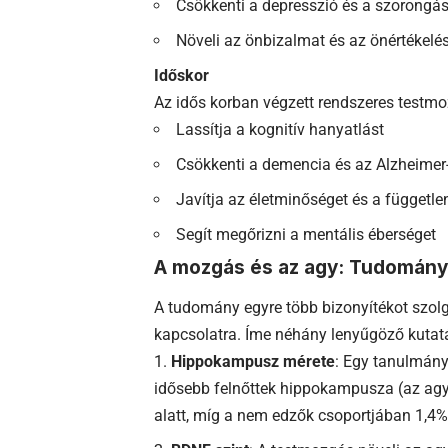
Csökkenti a depresszió és a szorongá
Növeli az önbizalmat és az önértékelés
Időskor
Az idős korban végzett rendszeres testm
Lassítja a kognitív hanyatlást
Csökkenti a demencia és az Alzheimer
Javítja az életminőséget és a függetle
Segít megőrizni a mentális éberséget
A mozgás és az agy: Tudomán
A tudomány egyre több bizonyítékot szol
kapcsolatra. Íme néhány lenyűgöző kutat
Hippokampusz mérete
: Egy tanulmány
idősebb felnőttek hippokampusza (az agy 
alatt, míg a nem edzők csoportjában 1,4%