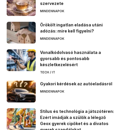
szervezete
MINDENNAPOK
Örökölt ingatlan eladása utáni
adózás: mire kell figyelni?
MINDENNAPOK
Vonalkódolvasó használata a
gyorsabb és pontosabb
készletkezelésért
TECH / IT
Gyakori kérdések az autóeladásról
MINDENNAPOK
Stílus és technológia a játszótéren:
Ezért imádják a szülők a lélegző
Geox gyerek cipőket és a divatos
gyerek szandálokat.