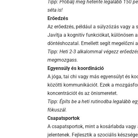
Tipp: Próbálj meg hetente legalább 150 per
séta is!
Erőedzés
Az erőedzés, például a súlyzózás vagy a s
Javítja a kognitív funkciókat, különösen a
döntéshozatal. Emellett segít megelőzni a
Tipp: Heti 2-3 alkalommal végezz erőedzés
megmozgass.
Egyensúly és koordináció
A jóga, tai chi vagy más egyensúlyt és koo
közötti kommunikációt. Ezek a mozgásform
koncentrációt és az önismeretet.
Tipp: Építs be a heti rutinodba legalább e
fókuszál.
Csapatsportok
A csapatsportok, mint a kosárlabda vagy a
jelentenek. Fejlesztik a szociális készség