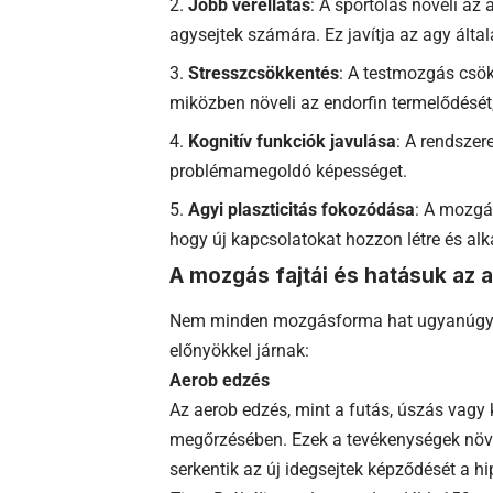
Jobb vérellátás
: A sportolás növeli az 
agysejtek számára. Ez javítja az agy álta
Stresszcsökkentés
: A testmozgás csökk
miközben növeli az endorfin termelődését,
Kognitív funkciók javulása
: A rendszer
problémamegoldó képességet.
Agyi plaszticitás fokozódása
: A mozgás
hogy új kapcsolatokat hozzon létre és al
A mozgás fajtái és hatásuk az 
Nem minden mozgásforma hat ugyanúgy 
előnyökkel járnak:
Aerob edzés
Az aerob edzés, mint a futás, úszás vag
megőrzésében. Ezek a tevékenységek növeli
serkentik az új idegsejtek képződését a