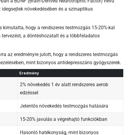
yban a BDNF (Brain-Derived Neurotrophic Factor) nevű
z idegsejtek növekedésében és a szinaptikus
is kimutatta, hogy a rendszeres testmozgás 15-20%-kal
 a tervezést, a döntéshozatalt és a többfeladatos
arra az eredményre jutott, hogy a rendszeres testmozgás
kezelésében, mint bizonyos antidepresszáns gyógyszerek.
Eredmény
2% növekedés 1 év alatt rendszeres aerob
edzéssel
Jelentős növekedés testmozgás hatására
15-20% javulás a végrehajtó funkciókban
Hasonló hatékonyság, mint bizonyos