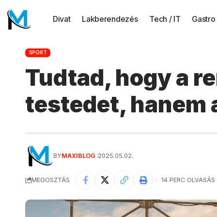
Divat
Lakberendezés
Tech / IT
Gastro
SPORT
Tudtad, hogy a r
testedet, hanem 
BY
MAXIBLOG
2025.05.02.
MEGOSZTÁS
14 PERC OLVASÁS