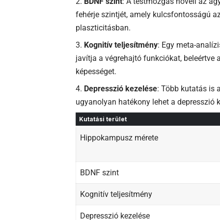
BDNF szint
: A testmozgás növeli az ag
fehérje szintjét, amely kulcsfontosságú a
plaszticitásban.
Kognitív teljesítmény
: Egy meta-analíz
javítja a végrehajtó funkciókat, beleértve
képességet.
Depresszió kezelése
: Több kutatás is 
ugyanolyan hatékony lehet a depresszió 
Kutatási terület
Hippokampusz mérete
BDNF szint
Kognitív teljesítmény
Depresszió kezelése