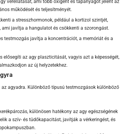
agy vérellátását, ami több oxigént és tápanyagot jelent az
lános működését és teljesítményét.
enti a stresszhormonok, például a kortizol szintjét,
 ami javítja a hangulatot és csökkenti a szorongást.
es testmozgás javítja a koncentrációt, a memóriát és a
 elősegíti az agy plaszticitását, vagyis azt a képességét,
kalmazkodjon az új helyzetekhez.
agyra
az agyadra. Különböző típusú testmozgások különböző
y kerékpározás, különösen hatékony az agy egészségének
k a szív- és tüdőkapacitást, javítják a vérkeringést, és
 hippokampuszban.