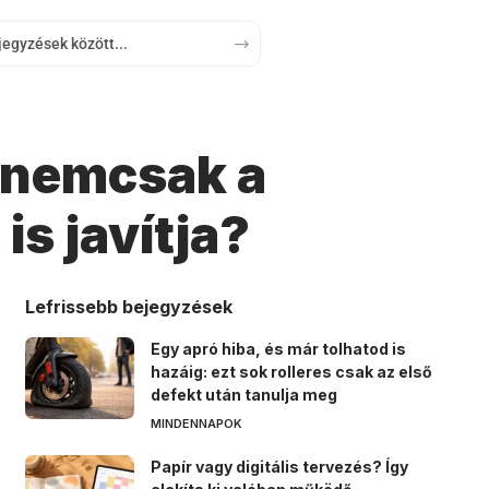
s nemcsak a
s javítja?
Lefrissebb bejegyzések
Egy apró hiba, és már tolhatod is
hazáig: ezt sok rolleres csak az első
defekt után tanulja meg
MINDENNAPOK
Papír vagy digitális tervezés? Így