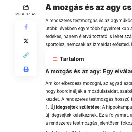
A mozgás és az agy c
MEGOSZTÁS
A rendszeres testmozgás és az agyműködé
utóbbi években egyre több figyelmet kap
érdekes, hanem életváltoztató is lehet s
sportolsz, nemcsak az izmaidat erősíted, 
Tartalom
A mozgás és az agy: Egy elvála
Amikor elkezdesz mozogni, az agyad azonn
hogy koordinálják a mozdulataidat, szabá
kezdet. A rendszeres testmozgás hosszú t
Új idegsejtek születése
: A hippokampus
új idegsejtek keletkeznek. Ez a folyamat, 
a rendszeres testmozgás jelentősen foko