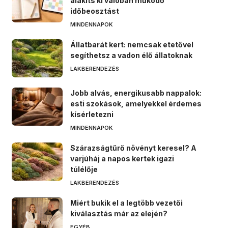
alakíts ki valóban működő
időbeosztást
MINDENNAPOK
Állatbarát kert: nemcsak etetővel
segíthetsz a vadon élő állatoknak
LAKBERENDEZÉS
Jobb alvás, energikusabb nappalok:
esti szokások, amelyekkel érdemes
kísérletezni
MINDENNAPOK
Szárazságtűrő növényt keresel? A
varjúháj a napos kertek igazi
túlélője
LAKBERENDEZÉS
Miért bukik el a legtöbb vezetői
kiválasztás már az elején?
EGYÉB