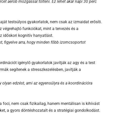
cet aerob mozgással tölteni. Ez lehet akár napi 30 perc
aját testsúlyos gyakorlatok, nem csak az izmaidat erősíti.
z végrehajtó funkciókat, mint a tervezés és a
z időskori kognitív hanyatlást.
t, figyelve arra, hogy minden főbb izomcsoportot
rdinációt igénylő gyakorlatok javítják az agy és a test
ák segítenek a stresszkezelésben, javítják a
gy olyan edzést, ami az egyensúlyra és a koordinációra
 foci, nem csak fizikailag, hanem mentálisan is kihívást
eket, a gyors döntéshozatalt és a stratégiai gondolkodást.