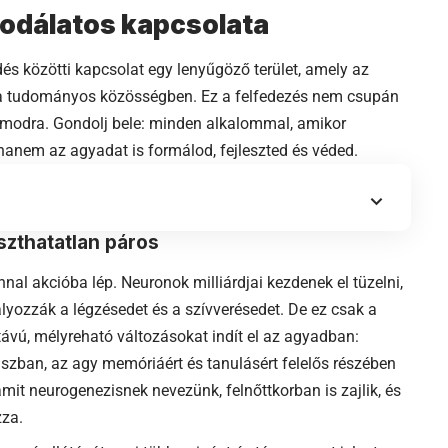
sodálatos kapcsolata
s közötti kapcsolat egy lenyűgöző terület, amely az
 a tudományos közösségben. Ez a felfedezés nem csupán
zámodra. Gondolj bele: minden alkalommal, amikor
hanem az agyadat is formálod, fejleszted és véded.
szthatatlan páros
al akcióba lép. Neuronok milliárdjai kezdenek el tüzelni,
lyozzák a légzésedet és a szívverésedet. De ez csak a
ávú, mélyreható változásokat indít el az agyadban:
zban, az agy memóriáért és tanulásért felelős részében
amit neurogenezisnek nevezünk, felnőttkorban is zajlik, és
zza.