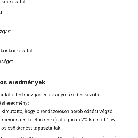
s kockázatát
t
ozgás:
-kór kockázatát
nséget
yos eredmények
gáltat a testmozgás és az agyműködés közötti
ási eredmény:
 kimutatta, hogy a rendszeresen aerob edzést végző
memóriáért felelős része) átlagosan 2%-kal nőtt 1 év
-os csökkenést tapasztaltak.