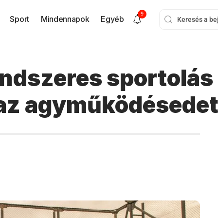
9
Sport
Mindennapok
Egyéb
endszeres sportolá
az agyműködésedet i