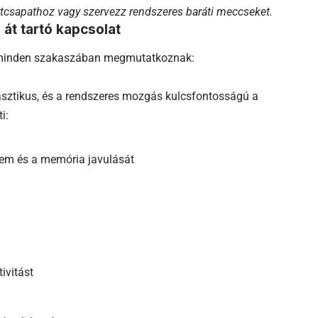
ortcsapathoz vagy szervezz rendszeres baráti meccseket.
át tartó kapcsolat
t minden szakaszában megmutatkoznak:
asztikus, és a rendszeres mozgás kulcsfontosságú a
i:
elem és a memória javulását
ivitást