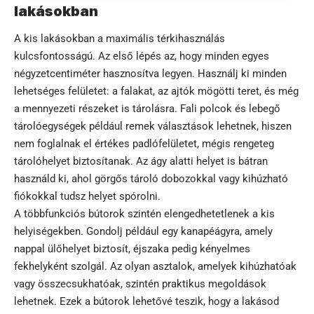
lakásokban
A kis lakásokban a maximális térkihasználás
kulcsfontosságú. Az első lépés az, hogy minden egyes
négyzetcentiméter hasznosítva legyen. Használj ki minden
lehetséges felületet: a falakat, az ajtók mögötti teret, és még
a mennyezeti részeket is tárolásra. Fali polcok és lebegő
tárolóegységek például remek választások lehetnek, hiszen
nem foglalnak el értékes padlófelületet, mégis rengeteg
tárolóhelyet biztosítanak. Az ágy alatti helyet is bátran
használd ki, ahol görgős tároló dobozokkal vagy kihúzható
fiókokkal tudsz helyet spórolni.
A többfunkciós bútorok szintén elengedhetetlenek a kis
helyiségekben. Gondolj például egy kanapéágyra, amely
nappal ülőhelyet biztosít, éjszaka pedig kényelmes
fekhelyként szolgál. Az olyan asztalok, amelyek kihúzhatóak
vagy összecsukhatóak, szintén praktikus megoldások
lehetnek. Ezek a bútorok lehetővé teszik, hogy a lakásod