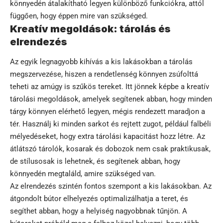
könnyedén átalakítható legyen különböző funkciókra, attól
függően, hogy éppen mire van szükséged.
Kreatív megoldások: tárolás és
elrendezés
Az egyik legnagyobb kihívás a kis lakásokban a tárolás
megszervezése, hiszen a rendetlenség könnyen zsúfolttá
teheti az amúgy is szűkös tereket. Itt jönnek képbe a kreatív
tárolási megoldások, amelyek segítenek abban, hogy minden
tárgy könnyen elérhető legyen, mégis rendezett maradjon a
tér. Használj ki minden sarkot és rejtett zugot, például falbéli
mélyedéseket, hogy extra tárolási kapacitást hozz létre. Az
átlátszó tárolók, kosarak és dobozok nem csak praktikusak,
de stílusosak is lehetnek, és segítenek abban, hogy
könnyedén megtaláld, amire szükséged van.
Az elrendezés szintén fontos szempont a kis lakásokban. Az
átgondolt bútor elhelyezés optimalizálhatja a teret, és
segíthet abban, hogy a helyiség nagyobbnak tűnjön. A