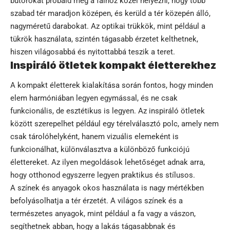
bútorokat próbáld meg a falhoz közel helyezni, hogy több
szabad tér maradjon középen, és kerüld a tér közepén álló,
nagyméretű darabokat. Az optikai trükkök, mint például a
tükrök használata, szintén tágasabb érzetet kelthetnek,
hiszen világosabbá és nyitottabbá teszik a teret.
Inspiráló ötletek kompakt életterekhez
A kompakt életterek kialakítása során fontos, hogy minden
elem harmóniában legyen egymással, és ne csak
funkcionális, de esztétikus is legyen. Az inspiráló ötletek
között szerepelhet például egy térelválasztó polc, amely nem
csak tárolóhelyként, hanem vizuális elemeként is
funkcionálhat, különválasztva a különböző funkciójú
élettereket. Az ilyen megoldások lehetőséget adnak arra,
hogy otthonod egyszerre legyen praktikus és stílusos.
A színek és anyagok okos használata is nagy mértékben
befolyásolhatja a tér érzetét. A világos színek és a
természetes anyagok, mint például a fa vagy a vászon,
segíthetnek abban, hogy a lakás tágasabbnak és