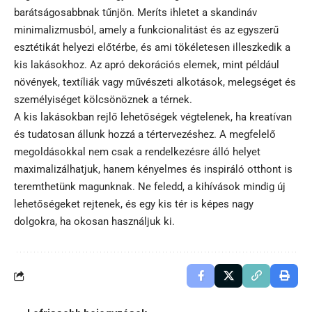
barátságosabbnak tűnjön. Meríts ihletet a skandináv
minimalizmusból, amely a funkcionalitást és az egyszerű
esztétikát helyezi előtérbe, és ami tökéletesen illeszkedik a
kis lakásokhoz. Az apró dekorációs elemek, mint például
növények, textíliák vagy művészeti alkotások, melegséget és
személyiséget kölcsönöznek a térnek.
A kis lakásokban rejlő lehetőségek végtelenek, ha kreatívan
és tudatosan állunk hozzá a tértervezéshez. A megfelelő
megoldásokkal nem csak a rendelkezésre álló helyet
maximalizálhatjuk, hanem kényelmes és inspiráló otthont is
teremthetünk magunknak. Ne feledd, a kihívások mindig új
lehetőségeket rejtenek, és egy kis tér is képes nagy
dolgokra, ha okosan használjuk ki.