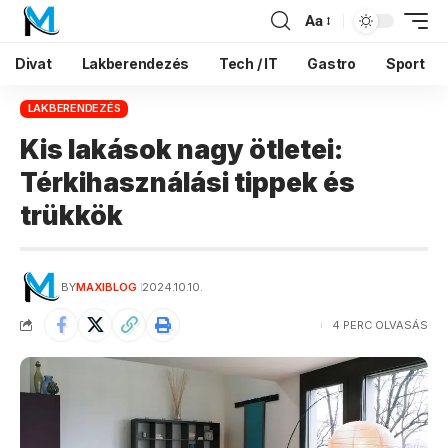
Aa
Divat
Lakberendezés
Tech / IT
Gastro
Sport
LAKBERENDEZÉS
Kis lakások nagy ötletei:
Térkihasználási tippek és
trükkök
BY
MAXIBLOG
2024.10.10.
4 PERC OLVASÁS