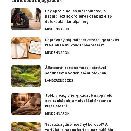
Lefrissebb bejegyzések
Egy apró hiba, és már tolhatod is
hazáig: ezt sok rolleres csak az első
defekt után tanulja meg
MINDENNAPOK
Papír vagy digitális tervezés? Így alakíts
ki valóban működő időbeosztást
MINDENNAPOK
Állatbarát kert: nemcsak etetővel
segíthetsz a vadon élő állatoknak
LAKBERENDEZÉS
Jobb alvás, energikusabb nappalok:
esti szokások, amelyekkel érdemes
kísérletezni
MINDENNAPOK
Szárazságtűrő növényt keresel? A
varjúháj a napos kertek igazi túlélője