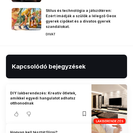
Stílus és technológia a játszótéren:
Ezért imádják a szülők a lélegző Geox
gyerek cipőket és a divatos gyerek
szandálokat.
DIVAT
Kapcsolódó bejegyzések
DIY lakberendezés: Kreatív ötletek,
amikkel egyedi hangulatot adhatsz
otthonodnak
LAKBERENDEZÉS
Hogyan kell tésztát főzni?