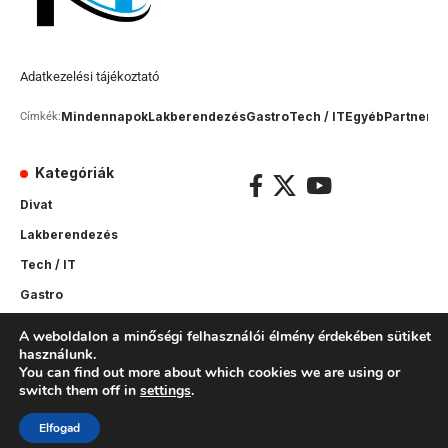
Adatkezelési tájékoztató
Mindennapok
Lakberendezés
Gastro
Tech / IT
Egyéb
Partner c
Címkék:
Kategóriák
Divat
Lakberendezés
Tech / IT
Gastro
Sport
A weboldalon a minőségi felhasználói élmény érdekében sütiket
használunk.
Mindennapok
You can find out more about which cookies we are using or
Egyéb
switch them off in
settings
.
Elfogad