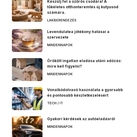
Készülj fel a szőrös csodára! A
tökéletes otthonteremtés új kutyusod
számára.
LAKBERENDEZÉS
Levendulatea jótékony hatásai a
szervezete
MINDENNAPOK
Örökölt ingatlan eladása utáni adózás:
mire kell figyelni?
MINDENNAPOK
Vonalkódolvasó használata a gyorsabb
és pontosabb készletkezelésért
TECH / IT
Gyakori kérdések az autóeladásról
MINDENNAPOK