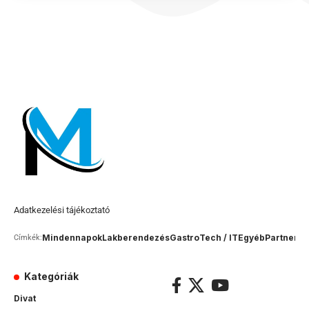
Adatkezelési tájékoztató
Mindennapok
Lakberendezés
Gastro
Tech / IT
Egyéb
Partner c
Címkék:
Kategóriák
Divat