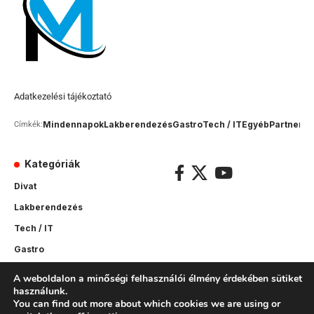
Adatkezelési tájékoztató
Mindennapok
Lakberendezés
Gastro
Tech / IT
Egyéb
Partner c
Címkék:
Kategóriák
Divat
Lakberendezés
Tech / IT
Gastro
Sport
A weboldalon a minőségi felhasználói élmény érdekében sütiket
használunk.
Mindennapok
You can find out more about which cookies we are using or
Egyéb