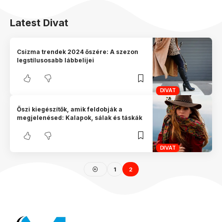
Latest Divat
Csizma trendek 2024 őszére: A szezon
legstílusosabb lábbelijei
DIVAT
Őszi kiegészítők, amik feldobják a
megjelenésed: Kalapok, sálak és táskák
DIVAT
1
2